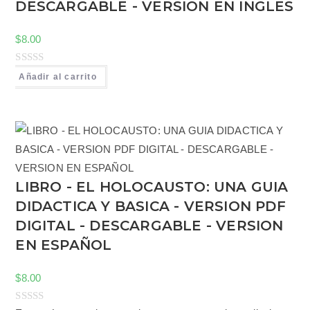
DESCARGABLE - VERSION EN INGLES
0
d
$
8.00
e
5
V
Añadir al carrito
a
l
o
r
a
d
LIBRO - EL HOLOCAUSTO: UNA GUIA
o
DIDACTICA Y BASICA - VERSION PDF
c
o
DIGITAL - DESCARGABLE - VERSION
n
EN ESPAÑOL
0
d
$
8.00
e
5