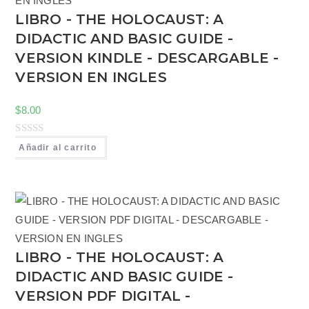
d
LIBRO - THE HOLOCAUST: A
o
DIDACTIC AND BASIC GUIDE -
c
o
VERSION KINDLE - DESCARGABLE -
n
VERSION EN INGLES
0
d
$
8.00
e
5
V
Añadir al carrito
a
l
o
r
a
d
LIBRO - THE HOLOCAUST: A
o
DIDACTIC AND BASIC GUIDE -
c
o
VERSION PDF DIGITAL -
n