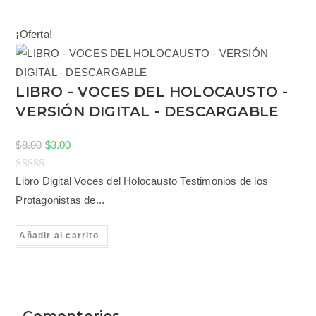
a
d
¡Oferta!
o
c
o
LIBRO - VOCES DEL HOLOCAUSTO -
n
VERSIÓN DIGITAL - DESCARGABLE
0
d
e
$
8.00
$
3.00
5
V
Libro Digital Voces del Holocausto Testimonios de los
a
Protagonistas de...
l
o
Añadir al carrito
r
a
d
o
Cementerios
c