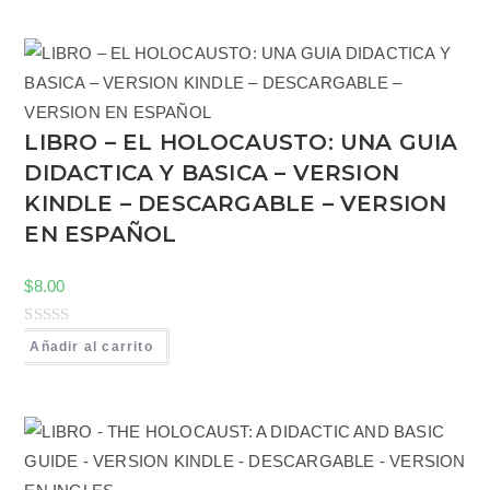
a
d
o
c
o
LIBRO – EL HOLOCAUSTO: UNA GUIA
n
DIDACTICA Y BASICA – VERSION
0
d
KINDLE – DESCARGABLE – VERSION
e
EN ESPAÑOL
5
$
8.00
V
Añadir al carrito
a
l
o
r
a