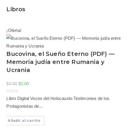
Libros
¡Oferta!
Bucovina, el Sueño Eterno (PDF) —
Memoria judía entre Rumania y
Ucrania
$
8.00
$
3.00
V
Libro Digital Voces del Holocausto Testimonios de los
a
Protagonistas de...
l
o
Añadir al carrito
r