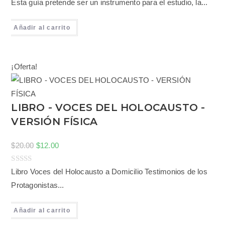
V
Esta guía pretende ser un instrumento para el estudio, la...
a
l
Añadir al carrito
o
r
a
¡Oferta!
d
o
c
LIBRO - VOCES DEL HOLOCAUSTO -
o
VERSIÓN FÍSICA
n
0
$
20.00
$
12.00
d
e
5
V
Libro Voces del Holocausto a Domicilio Testimonios de los
a
Protagonistas...
l
o
Añadir al carrito
r