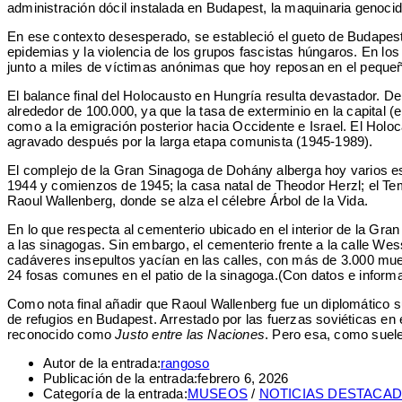
administración dócil instalada en Budapest, la maquinaria genoci
En ese contexto desesperado, se estableció el gueto de Budapest
epidemias y la violencia de los grupos fascistas húngaros. En los j
junto a miles de víctimas anónimas que hoy reposan en el pequeño 
El balance final del Holocausto en Hungría resulta devastador. D
alrededor de 100.000, ya que la tasa de exterminio en la capital
como a la emigración posterior hacia Occidente e Israel. El Holoc
agravado después por la larga etapa comunista (1945-1989).
El complejo de la Gran Sinagoga de Dohány alberga hoy varios es
1944 y comienzos de 1945; la casa natal de Theodor Herzl; el Te
Raoul Wallenberg, donde se alza el célebre Árbol de la Vida.
En lo que respecta al cementerio ubicado en el interior de la Gr
a las sinagogas. Sin embargo, el cementerio frente a la calle Wes
cadáveres insepultos yacían en las calles, con más de 3.000 mue
24 fosas comunes en el patio de la sinagoga.(Con datos e infor
Como nota final añadir que Raoul Wallenberg fue un diplomático 
de refugios en Budapest. Arrestado por las fuerzas soviéticas en 
reconocido como
Justo entre las Naciones
. Pero esa, como suele 
Autor de la entrada:
rangoso
Publicación de la entrada:
febrero 6, 2026
Categoría de la entrada:
MUSEOS
/
NOTICIAS DESTACA