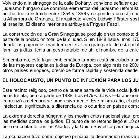
Volviendo a la sinagoga de la calle Dohány, conviene señalar que 
judaísmo húngaro que combina elementos del judaísmo reformista y
ancho, fue construido entre 1854 y 1859 y responde a un estilo ne
la Alhambra de Granada. El arquitecto vienés Ludwig Förster soste
al israelita. El diseño interior se atribuye a Frigyes Feszl.
La construcción de la Gran Sinagoga se produjo en un contexto d
parte de la población total de la ciudad. Si en 1848 había unos 1
donde los pogromos eran frecuentes. Una gran parte de esta pobla
familias judías, tenía un peso notable, de ahí el nombre de la call
Sin embargo, este lugar emblemático también está vinculado a uno
de las mayores capitales judías de Europa, con algo más de 200.
otros países europeos, creció de forma rápida y sostenida desde el
EL HOLOCAUSTO, UN PUNTO DE INFLEXIÓN PARA LOS 
Este recinto religioso, centro de buena parte de la vida social ju
años treinta, pero a partir de 1938, tras el
Anschluss
—la anexión d
comenzó a deteriorarse progresivamente. Ese mismo año, el gobier
intelectual significativa, a diferencia de lo ocurrido en países co
La extrema derecha húngara y los movimientos nacionalistas, pro
las medidas contra los judíos. El punto de no retorno llegó el 19
pero en contacto con los Aliados y la Unión Soviética para negocia
La ocupación tuvo como objetivo principal la deportación masiv