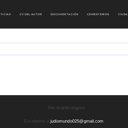
TICIAS
CV DEL AUTOR
DOCUMENTACIÓN
CEMENTERIOS
CIUDA
Escríbeme a
judiomundo025@gmail.com