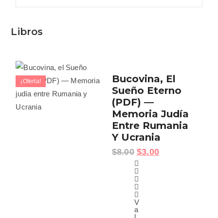
Libros
Bucovina, El
¡Oferta!
Sueño Eterno
(PDF) —
Memoria Judía
Entre Rumania
Y Ucrania
$
8.00
$
3.00
V
a
l