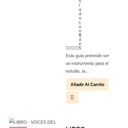
o
r
a
d
o
c
o
n
0
d
e
5
Esta guía pretende ser
un instrumento para el
estudio, la...
Añadir Al Carrito