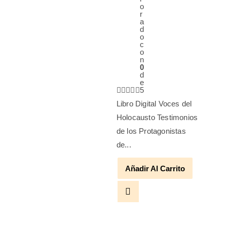
o
r
a
d
o
c
o
n
0
d
e
5
Libro Digital Voces del
Holocausto Testimonios
de los Protagonistas
de...
Añadir Al Carrito