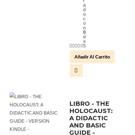
r
a
d
o
c
o
n
0
d
e
5
Añadir Al Carrito
LIBRO - THE
HOLOCAUST:
A DIDACTIC
AND BASIC
GUIDE -