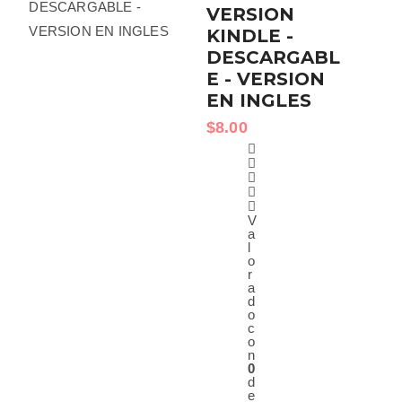
VERSION
KINDLE -
DESCARGABL
E - VERSION
EN INGLES
$
8.00
V
a
l
o
r
a
d
o
c
o
n
0
d
e