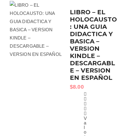
LIBRO – EL
HOLOCAUSTO
: UNA GUIA
DIDACTICA Y
BASICA –
VERSION
KINDLE –
DESCARGABL
E – VERSION
EN ESPAÑOL
$
8.00
V
a
l
o