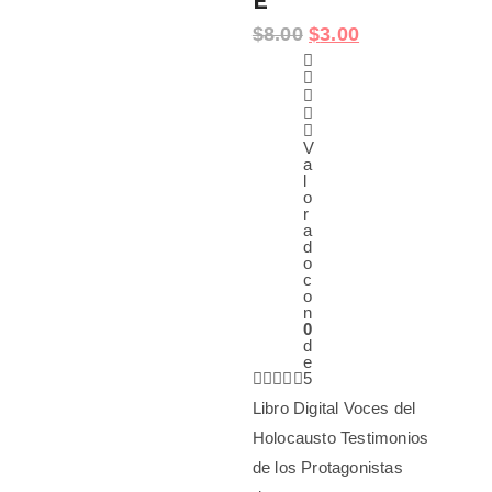
E
$
8.00
$
3.00
V
a
l
o
r
a
d
o
c
o
n
0
d
e
5
Libro Digital Voces del
Holocausto Testimonios
de los Protagonistas