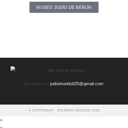
MUSEO JUDÍO DE BERLÍN
Escríbeme a
judiomundo025@gmail.com
© COPYRIGHT - RICARDO ANGOSO 2020
×
×