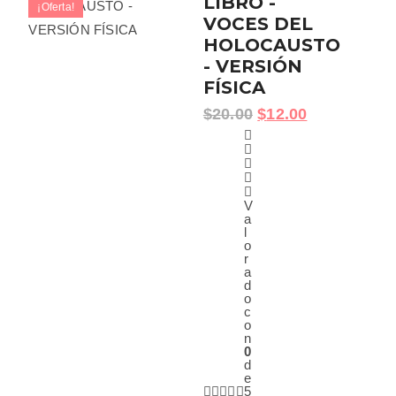
LIBRO -
¡Oferta!
VOCES DEL
HOLOCAUSTO
- VERSIÓN
FÍSICA
$
20.00
$
12.00
V
a
l
o
r
a
d
o
c
o
n
0
d
e
5