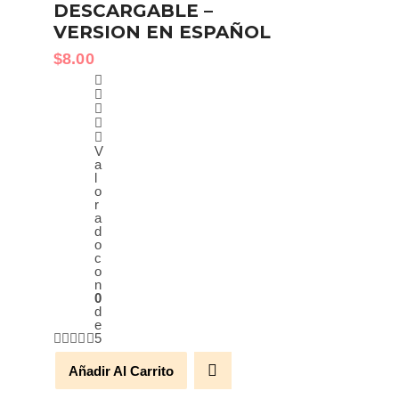
DESCARGABLE –
VERSION EN ESPAÑOL
$
8.00
V
a
l
o
r
a
d
o
c
o
n
0
d
e
5
Añadir Al Carrito