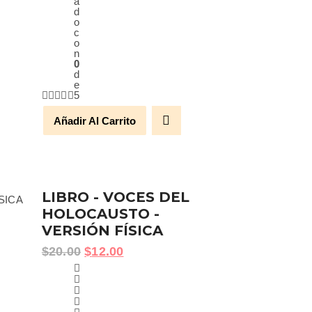
a
d
o
c
o
n
0
d
e
5
Añadir Al Carrito
LIBRO - VOCES DEL
HOLOCAUSTO -
VERSIÓN FÍSICA
$
20.00
$
12.00