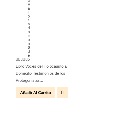
V
a
l
o
r
a
d
o
c
o
n
0
d
e
5
Libro Voces del Holocausto a
Domicilio Testimonios de los
Protagonistas...
Añadir Al Carrito