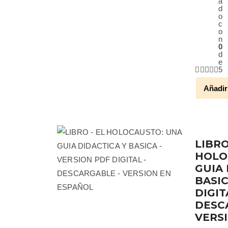
a
d
o
c
o
n
0
d
e
5
Añadir
LIBRO
HOLO
GUIA 
BASIC
DIGIT
DESC
VERS