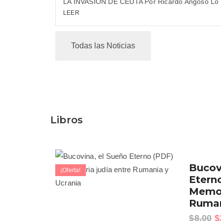
LA INVASIÓN DE CEUTA Por Ricardo Angoso Lo q
LEER
Todas las Noticias
Libros
Bucov
¡Oferta!
Etern
Memor
Ruman
$
8.00
$