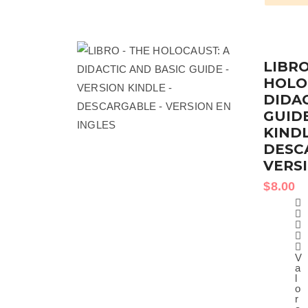
LIBRO
HOLO
DIDA
GUIDE
KINDL
DESC
VERS
$
8.00
V
a
l
o
r