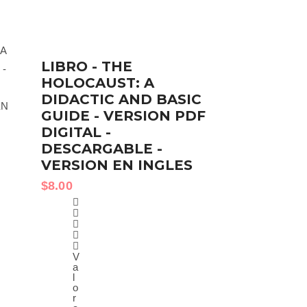
LIBRO - THE
HOLOCAUST: A
DIDACTIC AND BASIC
GUIDE - VERSION PDF
DIGITAL -
DESCARGABLE -
VERSION EN INGLES
$
8.00
V
a
l
o
r