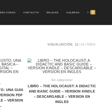
0
DES JUDIAS
CONTACTO
ENLACES
GALERIAS
VISUALIZACIÓN:
12
24
TODO
Sin categorizar
r
LIBRO – THE HOLOCAUST: A DIDACTIC
O: UNA GUIA
AND BASIC GUIDE – VERSION KINDLE
 VERSION PDF
– DESCARGABLE – VERSION EN
E – VERSION
INGLES
L