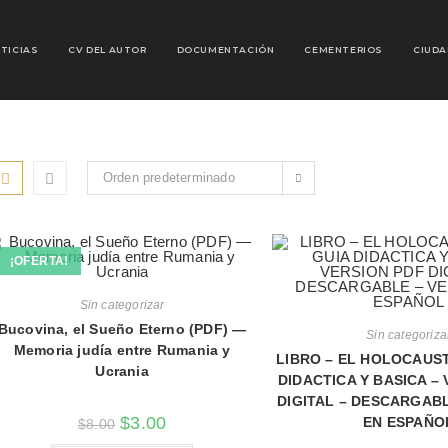
TICIAS
CV DEL AUTOR
DOCUMENTACIÓN
CEMENTERIOS
CIUDA
Orden predeterminado
¡OFERTA!
Sin categorizar
Bucovina, el Sueño Eterno (PDF) —
Sin categoriza
Memoria judía entre Rumania y
LIBRO – EL HOLOCAUST
Ucrania
DIDACTICA Y BASICA –
DIGITAL – DESCARGABL
$
3.00
EN ESPAÑO
$
8.00