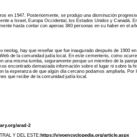
s en 1947. Posteriormente, se produjo una disminución progresiva
te a Israel, Europa Occidental, los Estados Unidos y Canadá. En 19
ente hasta contar con apenas 380 personas en su haber en el año
 rito neolog, hay que reseñar que fue inaugurado después de 1900 e
 Web de la comunidad judía local. En este cementerio, como ocurre
 en una misma tumba, seguramente porque un miembro de la pareja 
s encontrado demasiada información sobre el lugar ni sobre la his
la esperanza de que algún día cercano podamos ampliarla. Por lo
nes que recibe de la comunidad judía local.
rary.org/arad-2
RAL Y DEL ESTE:
https://yivoencyclopedia.org/article.aspx