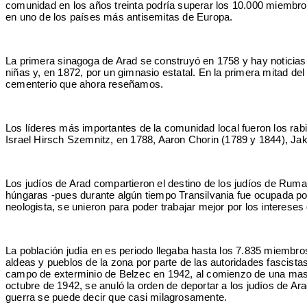
comunidad en los años treinta podría superar los 10.000 miembr
en uno de los países más antisemitas de Europa.
La primera sinagoga de Arad se construyó en 1758 y hay noticias 
niñas y, en 1872, por un gimnasio estatal. En la primera mitad del
cementerio que ahora reseñamos.
Los líderes más importantes de la comunidad local fueron los rab
Israel Hirsch Szemnitz, en 1788, Aaron Chorin (1789 y 1844), Ja
Los judíos de Arad compartieron el destino de los judíos de Ruma
húngaras -pues durante algún tiempo Transilvania fue ocupada por
neologista, se unieron para poder trabajar mejor por los interese
La población judía en es periodo llegaba hasta los 7.835 miembro
aldeas y pueblos de la zona por parte de las autoridades fascista
campo de exterminio de Belzec en 1942, al comienzo de una masiva
octubre de 1942, se anuló la orden de deportar a los judíos de Ara
guerra se puede decir que casi milagrosamente.