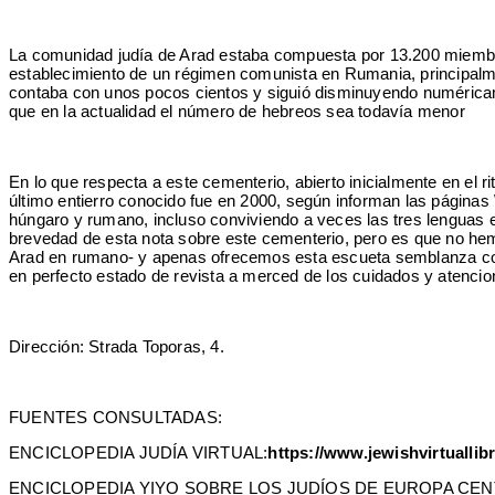
La comunidad judía de Arad estaba compuesta por 13.200 miembro
establecimiento de un régimen comunista en Rumania, principalmen
contaba con unos pocos cientos y siguió disminuyendo numéricam
que en la actualidad el número de hebreos sea todavía menor
En lo que respecta a este cementerio, abierto inicialmente en el
último entierro conocido fue en 2000, según informan las páginas
húngaro y rumano, incluso conviviendo a veces las tres lenguas
brevedad de esta nota sobre este cementerio, pero es que no hemo
Arad en rumano- y apenas ofrecemos esta escueta semblanza con 
en perfecto estado de revista a merced de los cuidados y atencio
Dirección: Strada Toporas, 4.
FUENTES CONSULTADAS:
ENCICLOPEDIA JUDÍA VIRTUAL:
https://www.jewishvirtuallib
ENCICLOPEDIA YIYO SOBRE LOS JUDÍOS DE EUROPA CENT