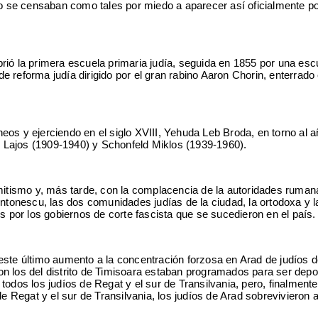
o se censaban como tales por miedo a aparecer así oficialmente p
rió la primera escuela primaria judía, seguida en 1855 por una esc
e reforma judía dirigido por el gran rabino Aaron Chorin, enterrado 
os y ejerciendo en el siglo XVIII, Yehuda Leb Broda, en torno al 
 Lajos (1909-1940) y Schonfeld Miklos (1939-1960).
emitismo y, más tarde, con la complacencia de la autoridades ruman
ntonescu, las dos comunidades judías de la ciudad, la ortodoxa y l
s por los gobiernos de corte fascista que se sucedieron en el país.
este último aumento a la concentración forzosa en Arad de judíos d
con los del distrito de Timisoara estaban programados para ser depo
s los judíos de Regat y el sur de Transilvania, pero, finalmente,
 Regat y el sur de Transilvania, los judíos de Arad sobrevivieron a