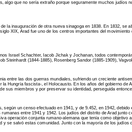
os, algo que no sería extraño porque seguramente muchos judíos n
de la inauguración de otra nueva sinagoga en 1838. En 1832, se ab
 siglo XIX, Arad fue uno de los centros importantes del movimiento d
inos Israel Schachter, Iacob Jichak y Jochanan, todos contemporáne
kob Steinhardt (1844-1885), Rosenberg Sandor (1885-1909), Vagvol
nia entre las dos guerras mundiales, sufriendo un creciente antis
 la Hungría fascista-, el Holocausto. En los años del gobierno de A
s de sus miembros y por preservar su identidad, perseguida entonce
s, según un censo efectuado en 1941, y de 9.452, en 1942, debido 
s rumanas entre 1941 y 1942. Los judíos del distrito de Arad junto 
 operación conjunta rumano-alemana que tenía como objetivo a todo
d y se salvó estas comunidad. Junto con la mayoría de los judíos de