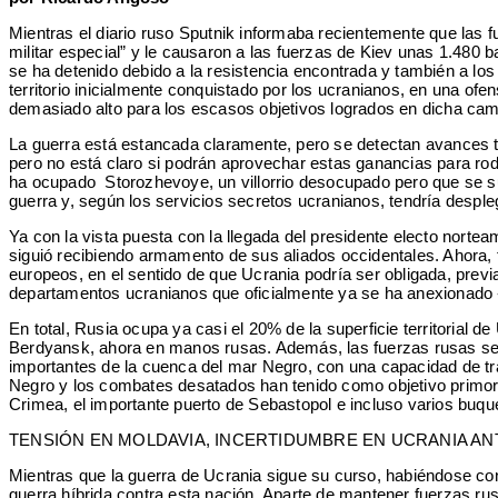
Mientras el diario ruso Sputnik informaba recientemente que las f
militar especial” y le causaron a las fuerzas de Kiev unas 1.480 b
se ha detenido debido a la resistencia encontrada y también a lo
territorio inicialmente conquistado por los ucranianos, en una ofe
demasiado alto para los escasos objetivos logrados en dicha cam
La guerra está estancada claramente, pero se detectan avances t
pero no está claro si podrán aprovechar estas ganancias para rode
ha ocupado Storozhevoye, un villorrio desocupado pero que se su
guerra y, según los servicios secretos ucranianos, tendría desp
Ya con la vista puesta con la llegada del presidente electo norte
siguió recibiendo armamento de sus aliados occidentales. Ahora, 
europeos, en el sentido de que Ucrania podría ser obligada, prev
departamentos ucranianos que oficialmente ya se ha anexionado 
En total, Rusia ocupa ya casi el 20% de la superficie territorial
Berdyansk, ahora en manos rusas. Además, las fuerzas rusas se 
importantes de la cuenca del mar Negro, con una capacidad de tr
Negro y los combates desatados han tenido como objetivo primordi
Crimea, el importante puerto de Sebastopol e incluso varios buqu
TENSIÓN EN MOLDAVIA, INCERTIDUMBRE EN UCRANIA AN
Mientras que la guerra de Ucrania sigue su curso, habiéndose co
guerra híbrida contra esta nación. Aparte de mantener fuerzas ru