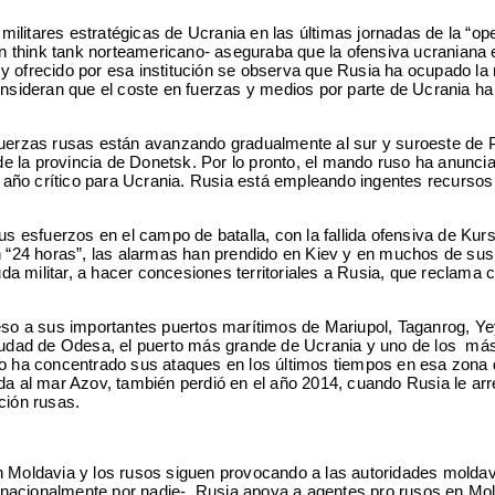
militares estratégicas de Ucrania en las últimas jornadas de la “op
a -un think tank norteamericano- aseguraba que la ofensiva ucraniana
y ofrecido por esa institución se observa que Rusia ha ocupado la 
 consideran que el coste en fuerzas y medios por parte de Ucrania ha
 fuerzas rusas están avanzando gradualmente al sur y suroeste de
 de la provincia de Donetsk. Por lo pronto, el mando ruso ha anunci
año crítico para Ucrania. Rusia está empleando ingentes recursos
s esfuerzos en el campo de batalla, con la fallida ofensiva de Kurs
n “24 horas”, las alarmas han prendido en Kiev y en muchos de sus
 militar, a hacer concesiones territoriales a Rusia, que reclama 
acceso a sus importantes puertos marítimos de Mariupol, Taganrog, Y
iudad de Odesa, el puerto más grande de Ucrania y uno de los má
 no ha concentrado sus ataques en los últimos tiempos en esa zona 
da al mar Azov, también perdió en el año 2014, cuando Rusia le ar
ción rusas.
en Moldavia y los rusos siguen provocando a las autoridades molda
ternacionalmente por nadie-, Rusia apoya a agentes pro rusos en Mol