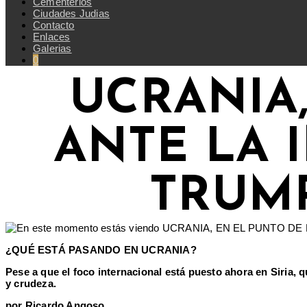
Cementerios
Ciudades Judias
Contacto
Enlaces
Galerias
0
UCRANIA,
ANTE LA 
TRUMP
¿QUÉ ESTÁ PASANDO EN UCRANIA?
Pese a que el foco internacional está puesto ahora en Siria, 
y crudeza.
por Ricardo Angoso