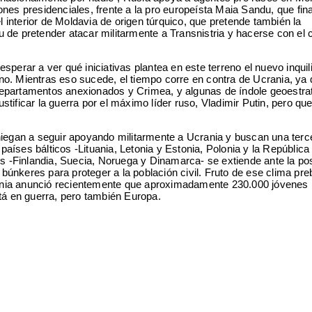
nes presidenciales, frente a la pro europeísta Maia Sandu, que fin
interior de Moldavia de origen túrquico, que pretende también la
de pretender atacar militarmente a Transnistria y hacerse con el c
sperar a ver qué iniciativas plantea en este terreno el nuevo inquil
ano. Mientras eso sucede, el tiempo corre en contra de Ucrania, ya 
departamentos anexionados y Crimea, y algunas de índole geoestra
ificar la guerra por el máximo líder ruso, Vladimir Putin, pero qu
niegan a seguir apoyando militarmente a Ucrania y buscan una terc
aíses bálticos -Lituania, Letonia y Estonia, Polonia y la Repúblic
s -Finlandia, Suecia, Noruega y Dinamarca- se extiende ante la pos
búnkeres para proteger a la población civil. Fruto de ese clima pre
olonia anunció recientemente que aproximadamente 230.000 jóvenes
tá en guerra, pero también Europa.