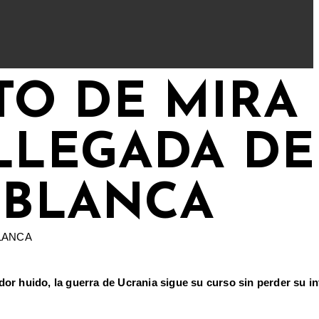
TO DE MIRA
LLEGADA DE
 BLANCA
dor huido, la guerra de Ucrania sigue su curso sin perder su i