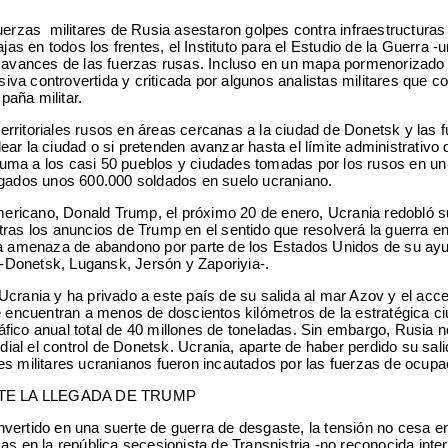
uerzas militares de Rusia asestaron golpes contra infraestructuras 
ajas en todos los frentes, el Instituto para el Estudio de la Guerr
s avances de las fuerzas rusas. Incluso en un mapa pormenorizado 
nsiva controvertida y criticada por algunos analistas militares que
paña militar.
erritoriales rusos en áreas cercanas a la ciudad de Donetsk y las
ar la ciudad o si pretenden avanzar hasta el límite administrativo
ma a los casi 50 pueblos y ciudades tomadas por los rusos en un 
legados unos 600.000 soldados en suelo ucraniano.
americano, Donald Trump, el próximo 20 de enero, Ucrania redobló su
tras los anuncios de Trump en el sentido que resolverá la guerra e
ia amenaza de abandono por parte de los Estados Unidos de su ayuda
-Donetsk, Lugansk, Jersón y Zaporiyia-.
 de Ucrania y ha privado a este país de su salida al mar Azov y el 
encuentran a menos de doscientos kilómetros de la estratégica c
áfico anual total de 40 millones de toneladas. Sin embargo, Rusia
al el control de Donetsk. Ucrania, aparte de haber perdido su sali
es militares ucranianos fueron incautados por las fuerzas de ocupa
TE LA LLEGADA DE TRUMP
nvertido en una suerte de guerra de desgaste, la tensión no cesa 
sas en la república secesionista de Transnistria -no reconocida in