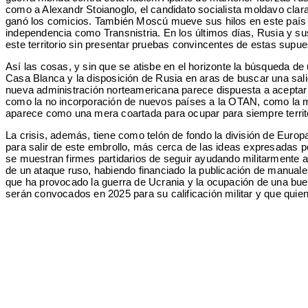
como a Alexandr Stoianoglo, el candidato socialista moldavo clar
ganó los comicios. También Moscú mueve sus hilos en este país a 
independencia como Transnistria. En los últimos días, Rusia y su
este territorio sin presentar pruebas convincentes de estas supue
Así las cosas, y sin que se atisbe en el horizonte la búsqueda de u
Casa Blanca y la disposición de Rusia en aras de buscar una salid
nueva administración norteamericana parece dispuesta a aceptar 
como la no incorporación de nuevos países a la OTAN, como la mism
aparece como una mera coartada para ocupar para siempre territ
La crisis, además, tiene como telón de fondo la división de Euro
para salir de este embrollo, más cerca de las ideas expresadas p
se muestran firmes partidarios de seguir ayudando militarmente a 
de un ataque ruso, habiendo financiado la publicación de manuales 
que ha provocado la guerra de Ucrania y la ocupación de una bue
serán convocados en 2025 para su calificación militar y que quie