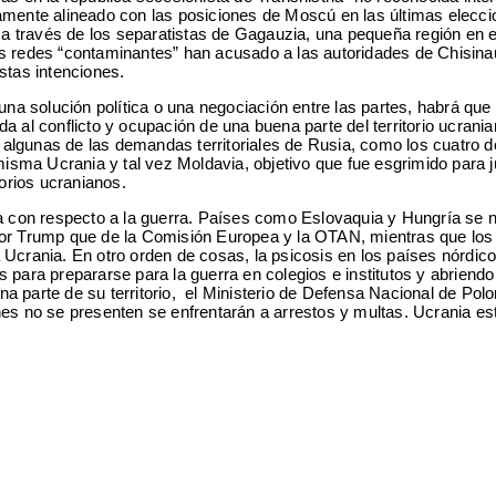
amente alineado con las posiciones de Moscú en las últimas eleccio
través de los separatistas de Gagauzia, una pequeña región en el 
s redes “contaminantes” han acusado a las autoridades de Chisinau 
stas intenciones.
na solución política o una negociación entre las partes, habrá que e
a al conflicto y ocupación de una buena parte del territorio ucrani
algunas de las demandas territoriales de Rusia, como los cuatro 
a Ucrania y tal vez Moldavia, objetivo que fue esgrimido para just
orios ucranianos.
pa con respecto a la guerra. Países como Eslovaquia y Hungría se 
or Trump que de la Comisión Europea y la OTAN, mientras que los p
Ucrania. En otro orden de cosas, la psicosis en los países nórdico
para prepararse para la guerra en colegios e institutos y abriendo 
na parte de su territorio, el Ministerio de Defensa Nacional de P
nes no se presenten se enfrentarán a arrestos y multas. Ucrania es