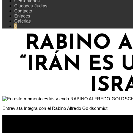
Cementerios
Ciudades Judias
Contacto
Enlaces
Galerias
0
RABINO 
“IRÁN ES
ISR
Entrevista Integra con el Rabino Alfredo Goldschmidt