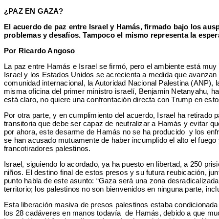
¿PAZ EN GAZA?
El acuerdo de paz entre Israel y Hamás, firmado bajo los aus
problemas y desafíos. Tampoco el mismo representa la esper
Por Ricardo Angoso
La paz entre Hamás e Israel se firmó, pero el ambiente está muy
Israel y los Estados Unidos se acrecienta a medida que avanzan l
comunidad internacional, la Autoridad Nacional Palestina (ANP)
misma oficina del primer ministro israelí, Benjamin Netanyahu, ha 
está claro, no quiere una confrontación directa con Trump en est
Por otra parte, y en cumplimiento del acuerdo, Israel ha retirado 
transitoria que debe ser capaz de neutralizar a Hamás y evitar qu
por ahora, este desarme de Hamás no se ha producido y los enfr
se han acusado mutuamente de haber incumplido el alto el fuego 
francotiradores palestinos.
Israel, siguiendo lo acordado, ya ha puesto en libertad, a 250 p
niños. El destino final de estos presos y su futura reubicación, j
punto habla de este asunto: “Gaza será una zona desradicalizada y 
territorio; los palestinos no son bienvenidos en ninguna parte, inc
Esta liberación masiva de presos palestinos estaba condicionada
los 28 cadáveres en manos todavía de Hamás, debido a que mucho