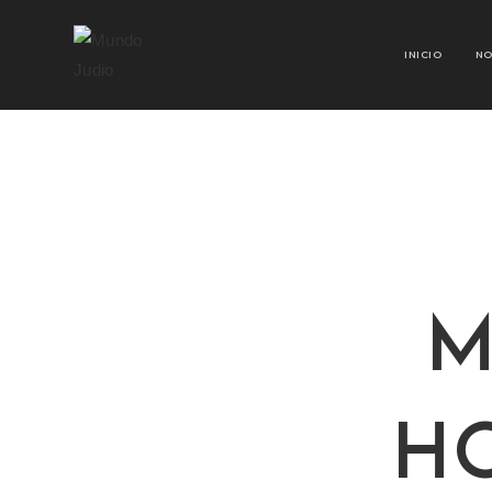
INICIO
NO
M
H