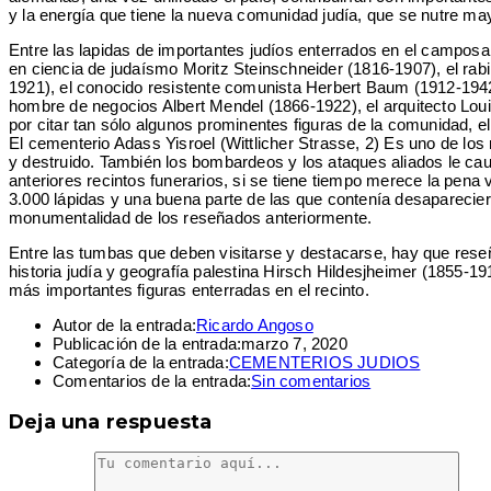
y la energía que tiene la nueva comunidad judía, que se nutre may
Entre las lapidas de importantes judíos enterrados en el campos
en ciencia de judaísmo Moritz Steinschneider (1816-1907), el rab
1921), el conocido resistente comunista Herbert Baum (1912-1942
hombre de negocios Albert Mendel (1866-1922), el arquitecto Loui
por citar tan sólo algunos prominentes figuras de la comunidad, el
El cementerio Adass Yisroel (Wittlicher Strasse, 2) Es uno de lo
y destruido. También los bombardeos y los ataques aliados le cau
anteriores recintos funerarios, si se tiene tiempo merece la pena v
3.000 lápidas y una buena parte de las que contenía desapareciero
monumentalidad de los reseñados anteriormente.
Entre las tumbas que deben visitarse y destacarse, hay que reseñ
historia judía y geografía palestina Hirsch Hildesjheimer (1855-19
más importantes figuras enterradas en el recinto.
Autor de la entrada:
Ricardo Angoso
Publicación de la entrada:
marzo 7, 2020
Categoría de la entrada:
CEMENTERIOS JUDIOS
Comentarios de la entrada:
Sin comentarios
Deja una respuesta