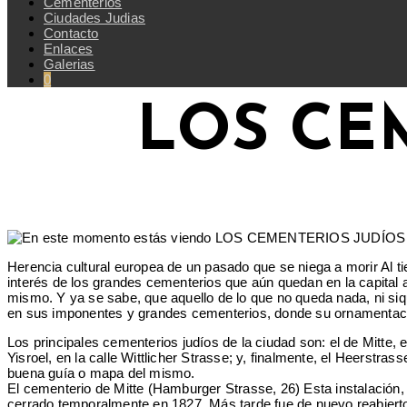
Cementerios
Ciudades Judias
Contacto
Enlaces
Galerias
0
LOS CE
Herencia cultural europea de un pasado que se niega a morir Al ti
interés de los grandes cementerios que aún quedan en la capital 
mismo. Y ya se sabe, que aquello de lo que no queda nada, ni siqu
en sus imponentes y grandes cementerios, donde su ornamentació
Los principales cementerios judíos de la ciudad son: el de Mitte,
Yisroel, en la calle Wittlicher Strasse; y, finalmente, el Heerstra
buena guía o mapa del mismo.
El cementerio de Mitte (Hamburger Strasse, 26) Esta instalación, 
cerrado temporalmente en 1827. Más tarde fue de nuevo reabierto y