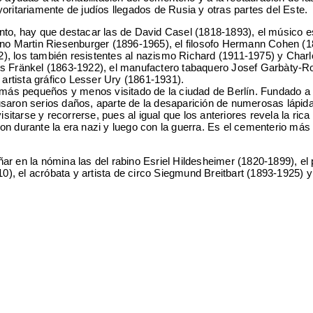
oritariamente de judíos llegados de Rusia y otras partes del Este.
anto, hay que destacar las de David Casel (1818-1893), el músico 
ino Martin Riesenburger (1896-1965), el filosofo Hermann Cohen (1
), los también resistentes al nazismo Richard (1911-1975) y Charl
s Fränkel (1863-1922), el manufactero tabaquero Josef Garbàty-Rose
 artista gráfico Lesser Ury (1861-1931).
s más pequeños y menos visitado de la ciudad de Berlín. Fundado a 
saron serios daños, aparte de la desaparición de numerosas lápidas
isitarse y recorrerse, pues al igual que los anteriores revela la ri
n durante la era nazi y luego con la guerra. Es el cementerio más 
ar en la nómina las del rabino Esriel Hildesheimer (1820-1899), el
10), el acróbata y artista de circo Siegmund Breitbart (1893-1925) y