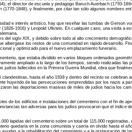
 el director de escuela y pedagogo Baruch Auerbach (1793-1864); e
(1770-1848), y finalmente, por citar tan sólo algunos nombres ent
osidad e interés artístico, hay que reseñar las tumbas de Gerson v
1826-1916) y Leopold Ullstein. En cualquier caso, una visita a est
a alemana.
 del siglo XIX, y debido sobre todo al alto crecimiento demográfic
ue albergase los restos de una comunidad en rápido desarrollo. Fina
uncional y optimizado para el nuevo emplazamiento funerario.
ementerio, que estaba dividido en varios bloques ordenados geométr
ivamente ampliado a lo largo de los tiempos, siendo realizadas las
judíos fallecidos en la Primera Guerra Mundial, obra que finalment
i clandestinas, hasta el año 1938 y dentro del recinto se celebran a
nte huyendo de las persecuciones emprendidas por los nazis a parti
zaron las deportaciones masivas de miles de judíos hacia los camp
s de los edificios e instalaciones del cementerio con el fin de apr
cunstancias tan adversas para los judíos provocaron que el índice d
00 lapidas del cementerio sobre un total de 115.000 registradas, au
menterio quedaría en la zona comunista y caería en olvido hasta el 
 ayudas a la rehabilitación del cementerio y a la restauración de la