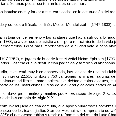
 y tan sólo unas pocas contenían frases en alemán.
as instalaciones y forzar a sus empleados en la destrucción del rec
cado y conocido filósofo berlinés Moses Mendelssohn (1747-1803), 
 historia del cementerio y los avatares que había sufrido a lo largo
En 1988, una vez que se asistió a un ligero renacimiento de la vida j
 cementerios judíos más importantes de la ciudad vale la pena visi
707-1762), el joyero de la corte Iessei Veitel Heine Ephraim (1703-
cados. Lástima que la destrucción padecida y también el abandono
 judío, pues está muy bien conservado, hay lapidas de una indudabl
n su interior 22.500 tumbas y 750 panteones familiares, algunas de
s ataques artilleros. Lamentablemente, debido a estos ataques, m
rte de las instituciones judías de la ciudad y de otras partes de A
 hombres prominentes y familias pudientes judías del siglo XIX. Es
ío de la Alemania del siglo XIX.
a comunidad judía de esa centuria, que aportó numerosos hombres i
conocer de los textos judíos Samuel Holdheim; el empresario de la
886); el destacado rabino y teórico reformista del mundo judío Ab