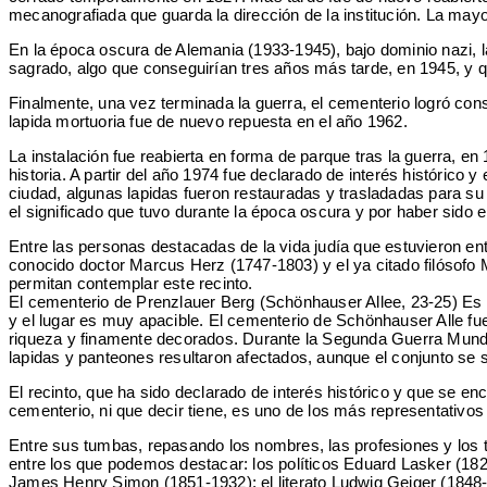
mecanografiada que guarda la dirección de la institución. La may
En la época oscura de Alemania (1933-1945), bajo dominio nazi, la
sagrado, algo que conseguirían tres años más tarde, en 1945, y q
Finalmente, una vez terminada la guerra, el cementerio logró con
lapida mortuoria fue de nuevo repuesta en el año 1962.
La instalación fue reabierta en forma de parque tras la guerra, en
historia. A partir del año 1974 fue declarado de interés histórico 
ciudad, algunas lapidas fueron restauradas y trasladadas para su 
el significado que tuvo durante la época oscura y por haber sido 
Entre las personas destacadas de la vida judía que estuvieron ent
conocido doctor Marcus Herz (1747-1803) y el ya citado filósof
permitan contemplar este recinto.
El cementerio de Prenzlauer Berg (Schönhauser Allee, 23-25) Es u
y el lugar es muy apacible. El cementerio de Schönhauser Alle fu
riqueza y finamente decorados. Durante la Segunda Guerra Mundi
lapidas y panteones resultaron afectados, aunque el conjunto se s
El recinto, que ha sido declarado de interés histórico y que se 
cementerio, ni que decir tiene, es uno de los más representativos 
Entre sus tumbas, repasando los nombres, las profesiones y los t
entre los que podemos destacar: los políticos Eduard Lasker (18
James Henry Simon (1851-1932); el literato Ludwig Geiger (1848-1