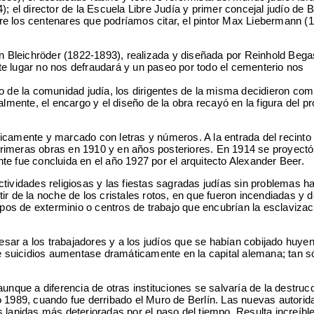
l director de la Escuela Libre Judía y primer concejal judío de B
re los centenares que podríamos citar, el pintor Max Liebermann (
on Bleichröder (1822-1893), realizada y diseñada por Reinhold Bega
e lugar no nos defraudará y un paseo por todo el cementerio nos
o de la comunidad judía, los dirigentes de la misma decidieron com
lmente, el encargo y el diseño de la obra recayó en la figura del pr
icamente y marcado con letras y números. A la entrada del recinto
 primeras obras en 1910 y en años posteriores. En 1914 se proyectó
e fue concluida en el año 1927 por el arquitecto Alexander Beer.
ctividades religiosas y las fiestas sagradas judías sin problemas h
r de la noche de los cristales rotos, en que fueron incendiadas y d
os de exterminio o centros de trabajo que encubrían la esclavizac
esar a los trabajadores y a los judíos que se habían cobijado huye
e suicidios aumentase dramáticamente en la capital alemana; tan só
nque a diferencia de otras instituciones se salvaría de la destrucc
año 1989, cuando fue derribado el Muro de Berlín. Las nuevas autori
s lapidas más deterioradas por el paso del tiempo. Resulta increíble