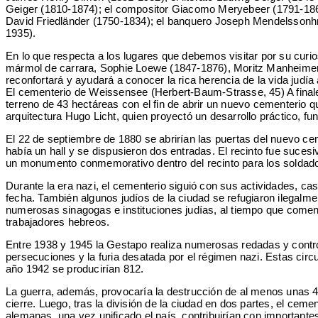
Geiger (1810-1874); el compositor Giacomo Meryebeer (1791-1864);
David Friedländer (1750-1834); el banquero Joseph Mendelssonhn 
1935).
En lo que respecta a los lugares que debemos visitar por su curi
mármol de carrara, Sophie Loewe (1847-1876), Moritz Manheimer (
reconfortará y ayudará a conocer la rica herencia de la vida judí
El cementerio de Weissensee (Herbert-Baum-Strasse, 45) A finales
terreno de 43 hectáreas con el fin de abrir un nuevo cementerio q
arquitectura Hugo Licht, quien proyectó un desarrollo práctico, f
El 22 de septiembre de 1880 se abrirían las puertas del nuevo c
había un hall y se dispusieron dos entradas. El recinto fue suces
un monumento conmemorativo dentro del recinto para los soldados 
Durante la era nazi, el cementerio siguió con sus actividades, cas
fecha. También algunos judíos de la ciudad se refugiaron ilegalme
numerosas sinagogas e instituciones judías, al tiempo que comen
trabajadores hebreos.
Entre 1938 y 1945 la Gestapo realiza numerosas redadas y controle
persecuciones y la furia desatada por el régimen nazi. Estas cir
año 1942 se producirían 812.
La guerra, además, provocaría la destrucción de al menos unas 4.0
cierre. Luego, tras la división de la ciudad en dos partes, el ce
alemanas, una vez unificado el país, contribuirían con importantes