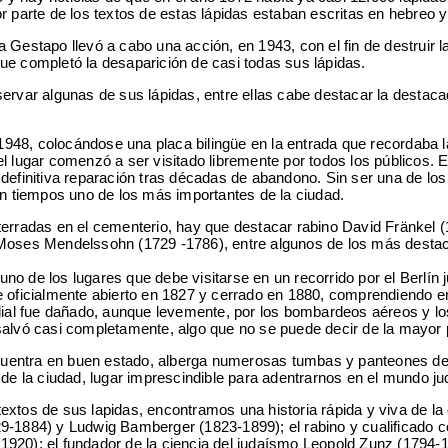
or parte de los textos de estas lápidas estaban escritas en hebreo
 Gestapo llevó a cabo una acción, en 1943, con el fin de destruir l
ue completó la desaparición de casi todas sus lápidas.
servar algunas de sus lápidas, entre ellas cabe destacar la desta
 1948, colocándose una placa bilingüe en la entrada que recordaba la
y el lugar comenzó a ser visitado libremente por todos los públicos. 
definitiva reparación tras décadas de abandono. Sin ser una de los
en tiempos uno de los más importantes de la ciudad.
erradas en el cementerio, hay que destacar rabino David Fränkel (1
o Moses Mendelssohn (1729 -1786), entre algunos de los más desta
no de los lugares que debe visitarse en un recorrido por el Berlín
e oficialmente abierto en 1827 y cerrado en 1880, comprendiendo e
al fue dañado, aunque levemente, por los bombardeos aéreos y lo
alvó casi completamente, algo que no se puede decir de la mayor pa
encuentra en buen estado, alberga numerosas tumbas y panteones de
de la ciudad, lugar imprescindible para adentrarnos en el mundo jud
extos de sus lapidas, encontramos una historia rápida y viva de l
29-1884) y Ludwig Bamberger (1823-1899); el rabino y cualificado 
920); el fundador de la ciencia del judaísmo Leopold Zunz (1794-1