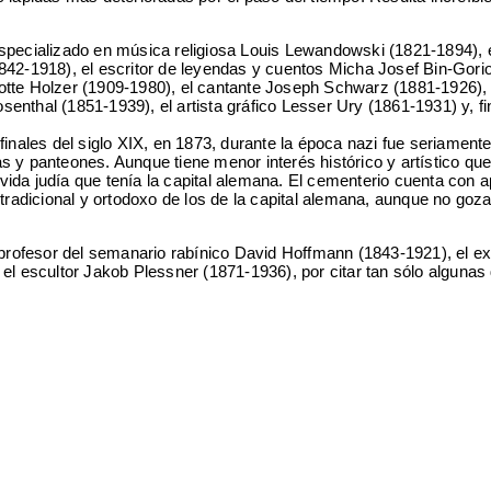
especializado en música religiosa Louis Lewandowski (1821-1894), 
842-1918), el escritor de leyendas y cuentos Micha Josef Bin-Gori
otte Holzer (1909-1980), el cantante Joseph Schwarz (1881-1926), 
nthal (1851-1939), el artista gráfico Lesser Ury (1861-1931) y, f
finales del siglo XIX, en 1873, durante la época nazi fue seriament
 y panteones. Aunque tiene menor interés histórico y artístico que
ca vida judía que tenía la capital alemana. El cementerio cuenta con 
tradicional y ortodoxo de los de la capital alemana, aunque no goza
 profesor del semanario rabínico David Hoffmann (1843-1921), el e
 el escultor Jakob Plessner (1871-1936), por citar tan sólo algunas 