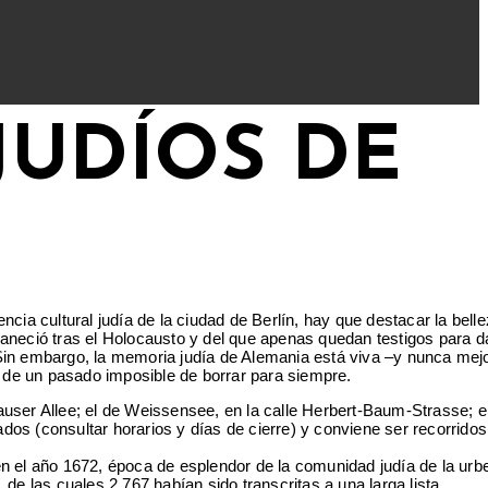
JUDÍOS DE
ia cultural judía de la ciudad de Berlín, hay que destacar la belle
neció tras el Holocausto y del que apenas quedan testigos para da
. Sin embargo, la memoria judía de Alemania está viva –y nunca mej
 de un pasado imposible de borrar para siempre.
hauser Allee; el de Weissensee, en la calle Herbert-Baum-Strasse; 
itados (consultar horarios y días de cierre) y conviene ser recorrido
 en el año 1672, época de esplendor de la comunidad judía de la urbe
e las cuales 2.767 habían sido transcritas a una larga lista