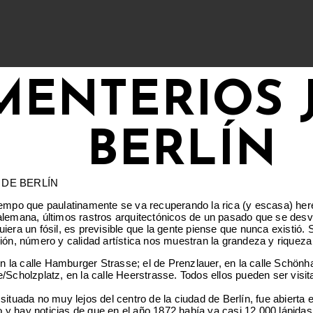
MENTERIOS 
BERLÍN
empo que paulatinamente se va recuperando la rica (y escasa) herenc
alemana, últimos rastros arquitectónicos de un pasado que se desva
iera un fósil, es previsible que la gente piense que nunca existió
n, número y calidad artística nos muestran la grandeza y riqueza
 en la calle Hamburger Strasse; el de Prenzlauer, en la calle Schön
sse/Scholzplatz, en la calle Heerstrasse. Todos ellos pueden ser vis
situada no muy lejos del centro de la ciudad de Berlín, fue abierta
 hay noticias de que en el año 1872 había ya casi 12.000 lápidas, d