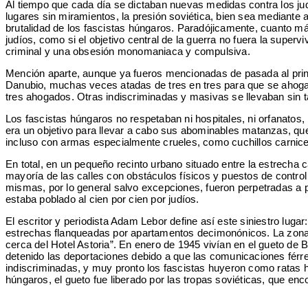
Al tiempo que cada día se dictaban nuevas medidas contra los ju
lugares sin miramientos, la presión soviética, bien sea mediante 
brutalidad de los fascistas húngaros. Paradójicamente, cuanto más 
judíos, como si el objetivo central de la guerra no fuera la super
criminal y una obsesión monomaniaca y compulsiva.
Mención aparte, aunque ya fueros mencionadas de pasada al princip
Danubio, muchas veces atadas de tres en tres para que se ahogará
tres ahogados. Otras indiscriminadas y masivas se llevaban sin tan
Los fascistas húngaros no respetaban ni hospitales, ni orfanatos,
era un objetivo para llevar a cabo sus abominables matanzas, que 
incluso con armas especialmente crueles, como cuchillos carnice
En total, en un pequeño recinto urbano situado entre la estrecha 
mayoría de las calles con obstáculos físicos y puestos de control
mismas, por lo general salvo excepciones, fueron perpetradas a ple
estaba poblado al cien por cien por judíos.
El escritor y periodista Adam Lebor define así este siniestro lug
estrechas flanqueadas por apartamentos decimonónicos. La zona es
cerca del Hotel Astoria”. En enero de 1945 vivían en el gueto d
detenido las deportaciones debido a que las comunicaciones férre
indiscriminadas, y muy pronto los fascistas huyeron como ratas h
húngaros, el gueto fue liberado por las tropas soviéticas, que en