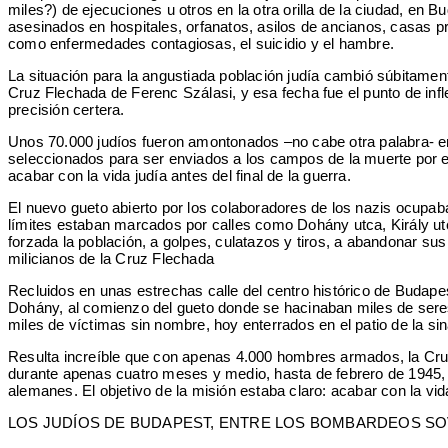
miles?) de ejecuciones u otros en la otra orilla de la ciudad, en
asesinados en hospitales, orfanatos, asilos de ancianos, casas p
como enfermedades contagiosas, el suicidio y el hambre.
La situación para la angustiada población judía cambió súbitament
Cruz Flechada de Ferenc Szálasi, y esa fecha fue el punto de inf
precisión certera.
Unos 70.000 judíos fueron amontonados –no cabe otra palabra- en
seleccionados para ser enviados a los campos de la muerte por el
acabar con la vida judía antes del final de la guerra.
El nuevo gueto abierto por los colaboradores de los nazis ocupaba 
límites estaban marcados por calles como Dohány utca, Király utc
forzada la población, a golpes, culatazos y tiros, a abandonar su
milicianos de la Cruz Flechada
Recluidos en unas estrechas calle del centro histórico de Budapes
Dohány, al comienzo del gueto donde se hacinaban miles de seres
miles de víctimas sin nombre, hoy enterrados en el patio de la 
Resulta increíble que con apenas 4.000 hombres armados, la Cruz 
durante apenas cuatro meses y medio, hasta de febrero de 1945, en
alemanes. El objetivo de la misión estaba claro: acabar con la vid
LOS JUDÍOS DE BUDAPEST, ENTRE LOS BOMBARDEOS SOV