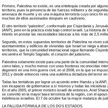
Primero, Palestina no existe, es una entelequia creada por alguno
territorio, pues la presencia de las fuerzas militares y de seguri
amenaza de muerte y es una máquina terrorista cuyo único fin es
muchos de ellos asesinados después en cautiverio.
El otro territorio “palestino”, conformado por Cisjordania y Jerusal
(ANP), pero en la práctica está bajo control israelí. La historia
interés en prestar las necesidades básicas a los más de 2,5 millon
Segundo, en estos supuestos territorios de Palestina no viven so
asentamientos y edificios de viviendas que Israel se niega a aba
territorios, que la comunidad internacional sigue llamando Cisjor
encuentra el Templo Sagrado, el corazón del judaísmo.
Palestina solamente existe para una parte de la comunidad intern
como tales, y mucho menos con unas fronteras reconocidas inter
degeneró en una mini guerra civil, en el 2008, en la que se impus
2011 y desde entonces reina una auténtica dictadura del terror en
Todas las tentativas por lograr un acuerdo entre Hamás y la ANP,
son incapaces de gobernarse a sí mismos y todas las iniciativas p
En el año 2005, el primer ministro israelí de entonces, Ariel Sharo
se convirtió en la mayor base terrorista de la región, con el ap
indefensos israelíes. El 7 de octubre fue la mayor matanza de ju
LA FALLIDA FÓRMULA DE LOS DOS ESTADOS