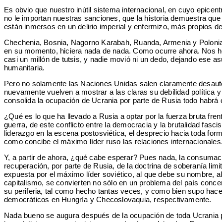
Es obvio que nuestro inútil sistema internacional, en cuyo epicent
no le importan nuestras sanciones, que la historia demuestra que
están inmersos en un delirio imperial y enfermizo, más propios de
Chechenia, Bosnia, Nagorno Karabah, Ruanda, Armenia y Polonia, j
en su momento, hiciera nada de nada. Como ocurre ahora. Nos h
casi un millón de tutsis, y nadie movió ni un dedo, dejando ese
humanitaria.
Pero no solamente las Naciones Unidas salen claramente desauto
nuevamente vuelven a mostrar a las claras su debilidad política 
consolida la ocupación de Ucrania por parte de Rusia todo habrá
¿Qué es lo que ha llevado a Rusia a optar por la fuerza bruta fren
guerra, de este conflicto entre la democracia y la brutalidad fasci
liderazgo en la escena postosviética, el desprecio hacia toda for
como concibe el máximo líder ruso las relaciones internacionales
Y, a partir de ahora, ¿qué cabe esperar? Pues nada, la consumaci
recuperación, por parte de Rusia, de la doctrina de soberanía limit
expuesta por el máximo líder soviético, al que debe su nombre, all
capitalismo, se convierten no sólo en un problema del país conce
su periferia, tal como hecho tantas veces, y como bien supo hac
democráticos en Hungría y Checoslovaquia, respectivamente.
Nada bueno se augura después de la ocupación de toda Ucrania por 