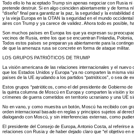
Todo ello lo ha aceptado Trump sin apenas negociar con Rusia ni c
pretende destruir. Si en algo coinciden abiertamente y de forma n
“diseño” final para garantizar la paz, la seguridad y la estabilida
y la vieja Europa en la OTAN la seguridad en el mundo occidental 
aires con Trump y ya carece de validez. Ahora todo es posible, h
Son muchos países en Europa los que ya expresan su preocupació
vecinos de Rusia, entre los que se encuentran Finlandia, Polonia
Todos estos países se preparan ya abiertamente para la contingen
de que la amenaza rusa se concrete en forma de ataque militar.
LOS GRUPOS PATRIÓTICOS DE TRUMP
La visión americana de las relaciones internacionales y el nuev
que los Estados Unidos y Europa “ya no comparten la misma visión 
países de la UE ayudando a los partidos “patrióticos”, o sea de 
Estos grupos “patrióticos, como el del presidente de Gobierno de 
la quinta columna de Moscú en Europa y comparten la visión y los
crímenes de guerra cometidos en territorio ucraniano y una UE s
No en vano, y como muestra un botón, Moscú ha recibido con gran 
orden internacional basado en reglas y principios sujetos al dere
dialogando con Moscú, y sin interferencias externas, como pudiera
El presidente del Consejo de Europa, Antonio Costa, al referirse 
relaciones con Rusia y de haber dejado claro que “el objetivo en 