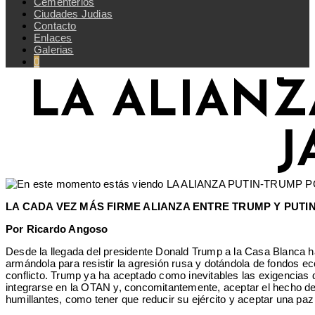
Cementerios
Ciudades Judias
Contacto
Enlaces
Galerias
0
LA ALIANZ
J
LA CADA VEZ MÁS FIRME ALIANZA ENTRE TRUMP Y PUTI
Por Ricardo Angoso
Desde la llegada del presidente Donald Trump a la Casa Blanca 
armándola para resistir la agresión rusa y dotándola de fondos eco
conflicto. Trump ya ha aceptado como inevitables las exigencias
integrarse en la OTAN y, concomitantemente, aceptar el hecho de d
humillantes, como tener que reducir su ejército y aceptar una paz