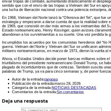
enviar tropas de combate, aumentando drásticamente el despliegu
sentido que con el envío de las tropas a Vietnam del Sur en apoyo 
una lucha de liberación nacional contra una potencia extranjera, 
En 1968, Vietnam del Norte lanzó la “Ofensiva del Tet”, que fue 
estrategia y empezaron a darse cuenta de que la realidad sobre e
de 1969, que consistió en dar más armas a los vietnamitas del Su
Estado norteamericano, Henry Kissinger, quien avizora claramente
abandonan a los survietnamitas a su suerte. Una vez perdida la g
Incumplidos los acuerdos por los comunistas herederos del “tío H
guerra. Vietnam del Norte y Vietnam del Sur se unificaron admini
militares norteamericanos, en marzo de 1973, dieron la vuelta al
Ahora, si Estados Unidos decide poner fuerzas militares sobre el
triunfalismo del presidente norteamericano Donald Trump, se habr
plagado de incertidumbres que de certezas. También suscita unas 
palabras de Trump, ya va para cinco semanas y, de poner fuerzas
Autor de la entrada:
rangoso
Publicación de la entrada:
marzo 28, 2026
Categoría de la entrada:
NOTICIAS DESTACADAS
Comentarios de la entrada:
Sin comentarios
Deja una respuesta