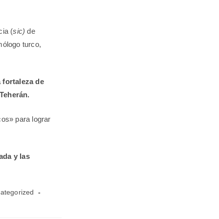
ia (
sic)
de
mólogo turco,
 fortaleza de
 Teherán.
cos» para lograr
ada y las
ategorized