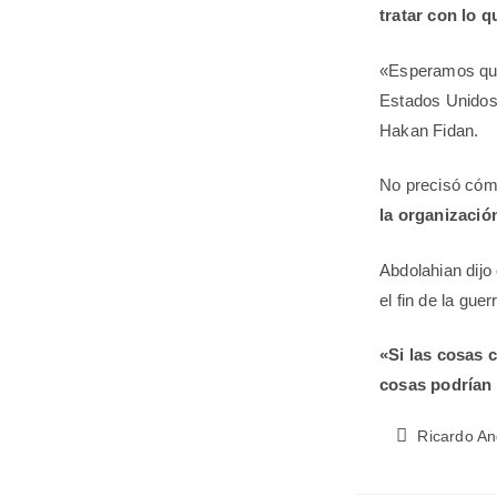
tratar con lo 
«Esperamos que 
Estados Unidos 
Hakan Fidan.
No precisó cómo
la organizació
Abdolahian dijo
el fin de la guer
«Si las cosas 
cosas podrían s
Ricardo A