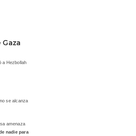
e Gaza
ló a Hezbollah
 no se alcanza
o esa amenaza
de nadie para