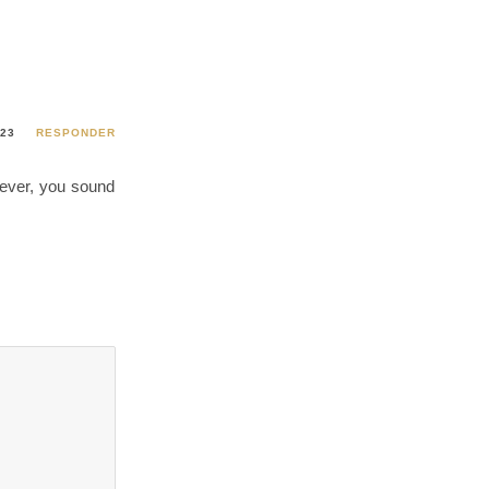
023
RESPONDER
wever, you sound