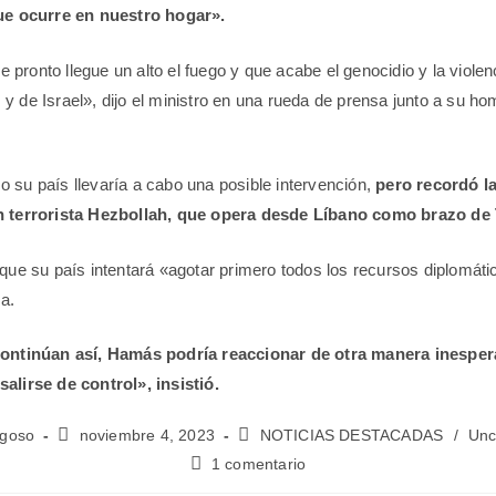
que ocurre en nuestro hogar».
pronto llegue un alto el fuego y que acabe el genocidio y la violenc
y de Israel», dijo el ministro en una rueda de prensa junto a su ho
 su país llevaría a cabo una posible intervención,
pero recordó la
n terrorista Hezbollah, que opera desde Líbano como brazo de
 que su país intentará «agotar primero todos los recursos diplomáti
ra.
continúan así, Hamás podría reaccionar de otra manera inesper
alirse de control», insistió.
ngoso
noviembre 4, 2023
NOTICIAS DESTACADAS
/
Unc
1 comentario