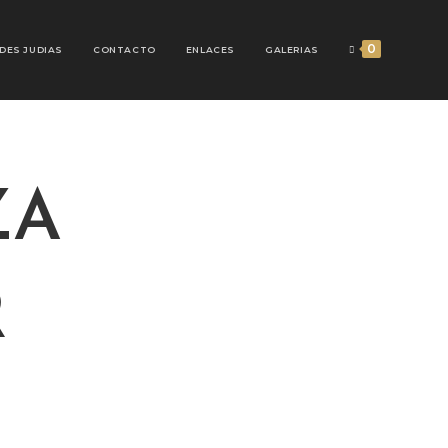
0
DES JUDIAS
CONTACTO
ENLACES
GALERIAS
ZA
R