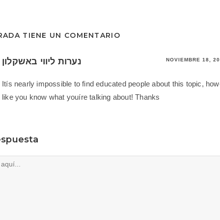
RADA TIENE UN COMENTARIO
נערות ליווי באשקלון
NOVIEMBRE 18, 2
Itís nearly impossible to find educated people about this topic, ho
like you know what youíre talking about! Thanks
espuesta