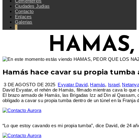
Cementerios
Ciudades Judias
Contacto
Enlaces
Galerias
0
HAMAS,
Hamás hace cavar su propia tumba al
3 DE AGOSTO DE 2025
Evyatar David
,
Hamás
,
Israel
,
Netany
David Evyatar, el rehén de Hamás, filmado mientras cava lo que d
El brazo armado de Hamás, las Brigadas Izz ad Din al Qassam, di
obligado a cavar su propia tumba dentro de un túnel en la Franja
“Lo que estoy cavando es mi propia tumba”, dice David, de 24 años