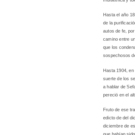
Hasta el año 18
de la purificaci
autos de fe, po
camino entre un
que los conden
sospechosos de 
Hasta 1904, en
suerte de los s
a hablar de Sefa
pereció en el al
Fruto de ese tr
edicto de del d
diciembre de es
que habían sido