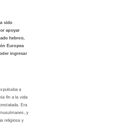
ha sido
por apoyar
stado hebreo,
nión Europea
poder ingresar
expulsaba a
a fin a la vida
onstatada. Era
 y musulmanes, y
a religiosa y