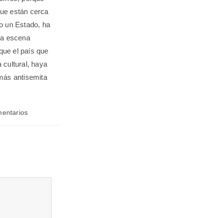
ue están cerca
o un Estado, ha
 la escena
que el país que
 cultural, haya
 más antisemita
mentarios