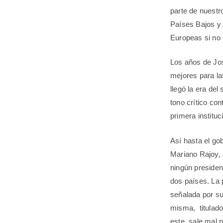
parte de nuestr
Países Bajos y
Europeas si no 
Los años de Jos
mejores para la
llegó la era de
tono crítico co
primera instituc
Así hasta el go
Mariano Rajoy, q
ningún presiden
dos países. La 
señalada por su
misma, titulad
este, sale mal