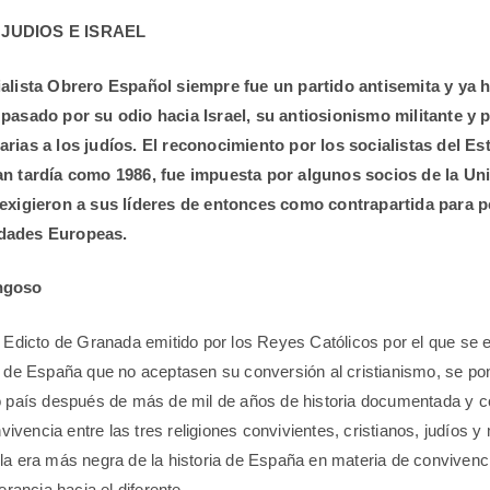
 JUDIOS E ISRAEL
ialista Obrero Español siempre fue un partido antisemita y ya 
 pasado por su odio hacia Israel, su antiosionismo militante y 
arias a los judíos. El reconocimiento por los socialistas del E
an tardía como 1986, fue impuesta por algunos socios de la U
 exigieron a sus líderes de entonces como contrapartida para 
dades Europeas.
ngoso
l Edicto de Granada emitido por los Reyes Católicos por el que se 
s de España que no aceptasen su conversión al cristianismo, se poní
o país después de más de mil de años de historia documentada y c
onvivencia entre las tres religiones convivientes, cristianos, judíos
la era más negra de la historia de España en materia de convivenci
lerancia hacia el diferente.