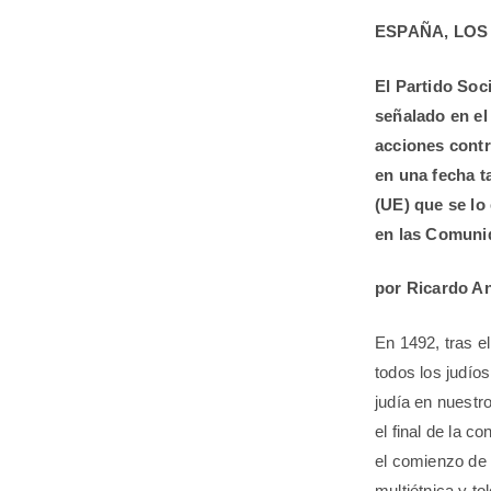
ESPAÑA, LOS
El Partido Soc
señalado en el
acciones contr
en una fecha t
(UE) que se lo
en las Comuni
por Ricardo A
En 1492, tras e
todos los judío
judía en nuestr
el final de la c
el comienzo de 
multiétnica y to