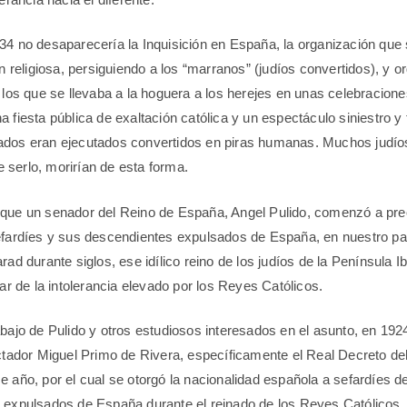
34 no desaparecería la Inquisición en España, la organización que
ón religiosa, persiguiendo a los “marranos” (judíos convertidos), y o
r los que se llevaba a la hoguera a los herejes en unas celebracion
a fiesta pública de exaltación católica y un espectáculo siniestro y
ados eran ejecutados convertidos en piras humanas. Muchos judíos
serlo, morirían de esta forma.
 que un senador del Reino de España, Angel Pulido, comenzó a pre
efardíes y sus descendientes expulsados de España, en nuestro paí
rad durante siglos, ese idílico reino de los judíos de la Península I
tar de la intolerancia elevado por los Reyes Católicos.
abajo de Pulido y otros estudiosos interesados en el asunto, en 1924
ictador Miguel Primo de Rivera, específicamente el Real Decreto de
e año, por el cual se otorgó la nacionalidad española a sefardíes d
 expulsados de España durante el reinado de los Reyes Católicos.