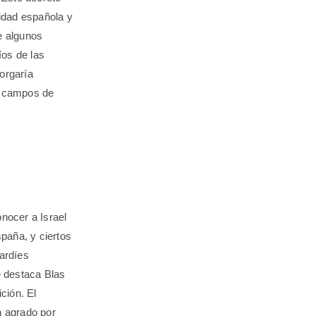
lidad española y
e algunos
íos de las
orgaría
os campos de
onocer a Israel
spaña, y ciertos
ardíes
e destaca Blas
ción. El
n agrado por