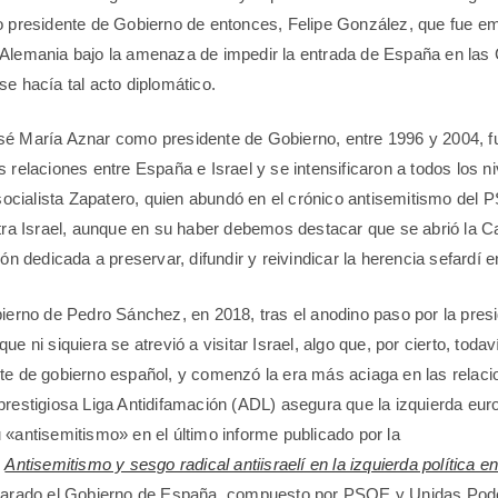
o presidente de Gobierno de entonces, Felipe González, que fue em
 Alemania bajo la amenaza de impedir la entrada de España en la
se hacía tal acto diplomático.
é María Aznar como presidente de Gobierno, entre 1996 y 2004, f
s relaciones entre España e Israel y se intensificaron a todos los n
l socialista Zapatero, quien abundó en el crónico antisemitismo del 
ntra Israel, aunque en su haber debemos destacar que se abrió la C
ión dedicada a preservar, difundir y reivindicar la herencia sefardí 
bierno de Pedro Sánchez, en 2018, tras el anodino paso por la pres
ue ni siquiera se atrevió a visitar Israel, algo que, por cierto, tod
te de gobierno español, y comenzó la era más aciaga en las relaci
prestigiosa Liga Antidifamación (ADL) asegura que la izquierda eu
 «antisemitismo» en el último informe publicado por la
o
Antisemitismo y sesgo radical antiisraelí en la izquierda política 
 parado el Gobierno de España, compuesto por PSOE y Unidas Po