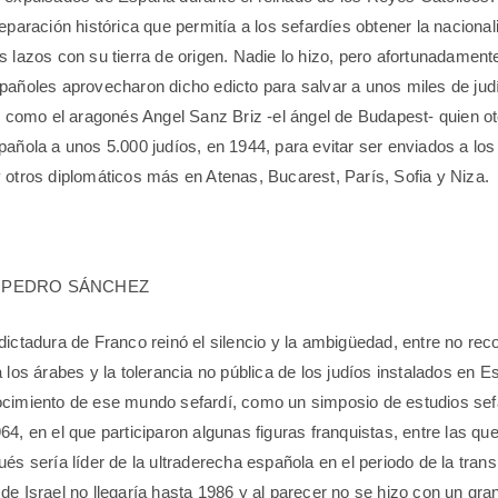
reparación histórica que permitía a los sefardíes obtener la naciona
s lazos con su tierra de origen. Nadie lo hizo, pero afortunadament
pañoles aprovecharon dicho edicto para salvar a unos miles de jud
r, como el aragonés Angel Sanz Briz -el ángel de Budapest- quien ot
pañola a unos 5.000 judíos, en 1944, para evitar ser enviados a l
 otros diplomáticos más en Atenas, Bucarest, París, Sofia y Niza.
 PEDRO SÁNCHEZ
dictadura de Franco reinó el silencio y la ambigüedad, entre no rec
 los árabes y la tolerancia no pública de los judíos instalados en E
ocimiento de ese mundo sefardí, como un simposio de estudios sef
64, en el que participaron algunas figuras franquistas, entre las qu
és sería líder de la ultraderecha española en el periodo de la transi
de Israel no llegaría hasta 1986 y al parecer no se hizo con un gra