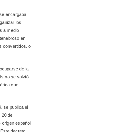
 se encargaba
rganizar los
es a medio
 tenebroso en
 convertidos, o
ocuparse de la
s no se volvió
bérica que
, se publica el
l 20 de
e origen español
 Este decreto