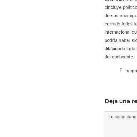
«incluye políti
de sus enemigo
cerrado todos lo
internacional q
podría haber si
dilapidado todo 
del continente.
rang
Deja una r