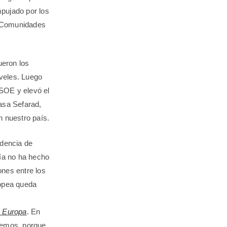
pujado por los
s Comunidades
ueron los
iveles. Luego
PSOE y elevó el
asa Sefarad,
en nuestro país.
idencia de
avía no ha hecho
ones entre los
ropea queda
en Europa
. En
demos, porque