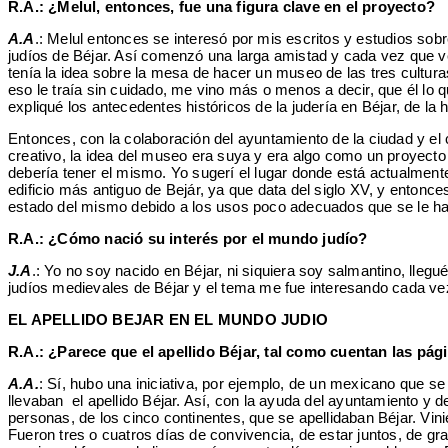
R.A.: ¿Melul, entonces, fue una figura clave en el proyecto?
A.A
.: Melul entonces se interesó por mis escritos y estudios sobr
judíos de Béjar. Así comenzó una larga amistad y cada vez que ve
tenía la idea sobre la mesa de hacer un museo de las tres cultur
eso le traía sin cuidado, me vino más o menos a decir, que él lo 
expliqué los antecedentes históricos de la judería en Béjar, de l
Entonces, con la colaboración del ayuntamiento de la ciudad y el 
creativo, la idea del museo era suya y era algo como un proyect
debería tener el mismo. Yo sugerí el lugar donde está actualmente
edificio más antiguo de Bejár, ya que data del siglo XV, y enton
estado del mismo debido a los usos poco adecuados que se le había
R.A.: ¿Cómo nació su interés por el mundo judío?
J.A
.: Yo no soy nacido en Béjar, ni siquiera soy salmantino, lle
judíos medievales de Béjar y el tema me fue interesando cada vez
EL APELLIDO BEJAR EN EL MUNDO JUDIO
R.A.: ¿Parece que el apellido Béjar, tal como cuentan las pág
A.A.
: Sí, hubo una iniciativa, por ejemplo, de un mexicano que s
llevaban el apellido Béjar. Así, con la ayuda del ayuntamiento y
personas, de los cinco continentes, que se apellidaban Béjar. Vin
Fueron tres o cuatros días de convivencia, de estar juntos, de 