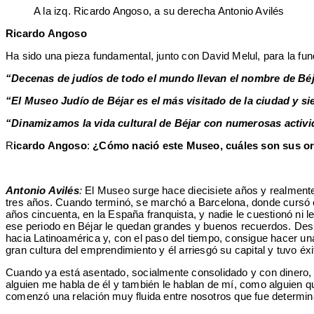
A la izq. Ricardo Angoso, a su derecha Antonio Avilés
Ricardo Angoso
Ha sido una pieza fundamental, junto con David Melul, para la fu
“Decenas de judíos de todo el mundo llevan el nombre de Bé
“El Museo Judío de Béjar es el más visitado de la ciudad y 
“Dinamizamos la vida cultural de Béjar con numerosas activi
R
icardo Angoso
:
¿Cómo nació este Museo, cuáles son sus o
Antonio Avilés
:
El Museo surge hace diecisiete años y realmente 
tres años. Cuando terminó, se marchó a Barcelona, donde cursó es
años cincuenta, en la España franquista, y nadie le cuestionó ni 
ese periodo en Béjar le quedan grandes y buenos recuerdos. Desp
hacia Latinoamérica y, con el paso del tiempo, consigue hacer u
gran cultura del emprendimiento y él arriesgó su capital y tuvo é
Cuando ya está asentado, socialmente consolidado y con dinero, M
alguien me habla de él y también le hablan de mí, como alguien q
comenzó una relación muy fluida entre nosotros que fue determin