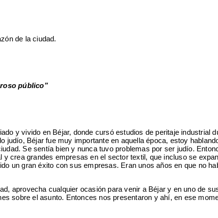
azón de la ciudad.
eroso público”
do y vivido en Béjar, donde cursó estudios de peritaje industrial d
do judío, Béjar fue muy importante en aquella época, estoy habland
 ciudad. Se sentía bien y nunca tuvo problemas por ser judío. Enton
 y crea grandes empresas en el sector textil, que incluso se expa
enido un gran éxito con sus empresas. Eran unos años en que no ha
ad, aprovecha cualquier ocasión para venir a Béjar y en uno de sus
iones sobre el asunto. Entonces nos presentaron y ahí, en ese mome