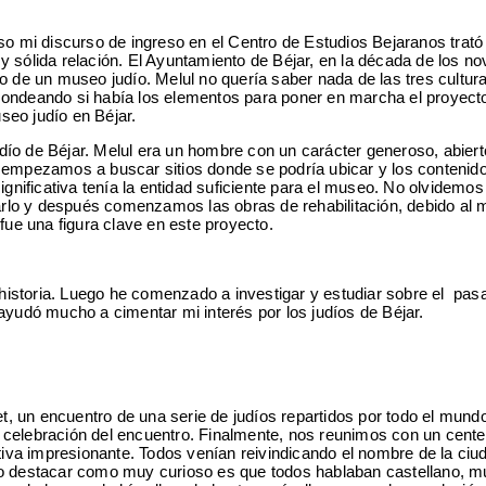
luso mi discurso de ingreso en el Centro de Estudios Bejaranos trató
 sólida relación. El Ayuntamiento de Béjar, en la década de los no
o de un museo judío. Melul no quería saber nada de las tres cultur
e sondeando si había los elementos para poner en marcha el proyecto
seo judío en Béjar.
judío de Béjar. Melul era un hombre con un carácter generoso, abier
, empezamos a buscar sitios donde se podría ubicar y los contenid
gnificativa tenía la entidad suficiente para el museo. No olvidemos
rarlo y después comenzamos las obras de rehabilitación, debido al 
fue una figura clave en este proyecto.
 historia. Luego he comenzado a investigar y estudiar sobre el pas
ayudó mucho a cimentar mi interés por los judíos de Béjar.
et, un encuentro de una serie de judíos repartidos por todo el mund
la celebración del encuentro. Finalmente, nos reunimos con un cent
tiva impresionante. Todos venían reivindicando el nombre de la ciu
ero destacar como muy curioso es que todos hablaban castellano, m