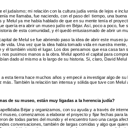
e el judaísmo; mi relación con la cultura judía venía de lejos e inc
nía me llamaba, fue naciendo, con el paso del tiempo, una buena y
as y Melul ya me había hablado de que en su mente tenía el proyect
que quería era abrir un museo judío en Béjar. Así, poco a poco, fu
a historia de esta comunidad, y él quedó entusiasmado de abrir un mu
capital de Melul se fue abriendo paso la idea de abrir este museo 
o de vida. Una vez que la idea había tomado vida en nuestra mente
 y él también visitó el lugar. Los dos pensamos que esa casa tan si
ces nos pusimos manos a la obra. Melul aportó el capital para comp
n dado al mismo a lo largo de su historia. Sí, claro, David Melul 
gué a esta tierra hace muchos años y empecé a investigar algo de su
 más. También la relación tan intensa y sólida que tuve con Melul 
inas de su museo, están muy ligadas a la herencia judía?
e apellidaba Béjar y organizamos, con su ayuda y a través de intern
 del museo, comenzamos a elaborar el proyecto y fijar fechas para 
ieron de todas partes del mundo y el encuentro tuvo una carga afec
grandes conversaciones, también de largas comidas y algo que qui