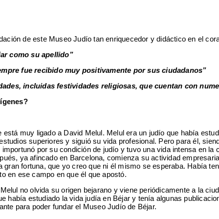
ndación de este Museo Judío tan enriquecedor y didáctico en el cor
jar como su apellido”
siempre fue recibido muy positivamente por sus ciudadanos”
dades, incluidas festividades religiosas, que cuentan con num
rígenes?
está muy ligado a David Melul. Melul era un judío que había estudia
tudios superiores y siguió su vida profesional. Pero para él, sien
le importunó por su condición de judío y tuvo una vida intensa en la
ués, ya afincado en Barcelona, comienza su actividad empresarial
na gran fortuna, que yo creo que ni él mismo se esperaba. Había t
xito en ese campo en que él que apostó.
elul no olvida su origen bejarano y viene periódicamente a la ciud
ue había estudiado la vida judía en Béjar y tenía algunas publicac
ante para poder fundar el Museo Judío de Béjar.