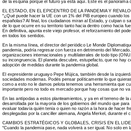
de la esquina porque el futuro ya está aquí. Este es el panorama
EL ESTADO, EN EL EPICENTRO DE LA PANDEMIA Y REVAL
“¿Qué puede hacer la UE con un 1% del PIB europeo cuando los 
españolas? Al final, los ciudadanos miran al Estado, y culpan o 
de lo que ocurre en su territorio tanto hacia dentro como hacia f
En definitiva, apunta este viejo profesor, el reforzamiento del p
en todos los sentidos.
En la misma línea, el director del periódico Le Monde Diplomatiq
pandemia, podría regresar con fuerza en detrimento del Mercado.
organizaciones internacionales y multilaterales de todo tipo (ONU
su incongruencia. El planeta descubre, estupefacto, que no hay co
adopción de medidas durante la pandemia global.
El expresidente uruguayo Pepe Mújica, también desde la izquierd
sociedades modernas. Podés pensar políticamente lo que quieras
como a esto no le damos pelota tenemos una herramienta que cu
importante pero no todo es mercado porque hay cosas que no va 
En las antípodas a estos planteamientos, y ya en el terreno de la
desarrollada por la mayoría de los gobiernos del mundo que para
evaluar todavía quién tenía o quien no razón a la hora de hacer f
desplegadas por la canciller alemana, Angela Merkel, durante el c
CAMBIOS ESTRATÉGICOS Y GLOBALES, CRISIS EN EL LI
“Cuando la pandemia pase, nada volverá a ser igual. No solo en l