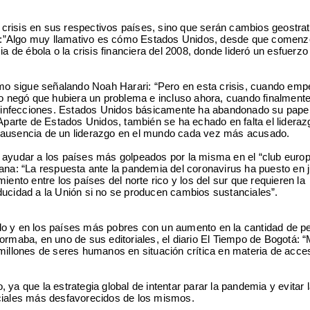
a crisis en sus respectivos países, sino que serán cambios geostra
rari:”Algo muy llamativo es cómo Estados Unidos, desde que comenz
e ébola o la crisis financiera del 2008, donde lideró un esfuerzo 
mo sigue señalando Noah Harari: “Pero en esta crisis, cuando emp
 negó que hubiera un problema e incluso ahora, cuando finalmente
en infecciones. Estados Unidos básicamente ha abandonado su papel
 Aparte de Estados Unidos, también se ha echado en falta el lideraz
a ausencia de un liderazgo en el mundo cada vez más acusado.
e ayudar a los países más golpeados por la misma en el “club euro
ana: “La respuesta ante la pandemia del coronavirus ha puesto en j
ento entre los países del norte rico y los del sur que requieren la
ducidad a la Unión si no se producen cambios sustanciales”.
ndo y en los países más pobres con un aumento en la cantidad de 
rmaba, en uno de sus editoriales, el diario El Tiempo de Bogotá: “
5 millones de seres humanos en situación crítica en materia de acce
a que la estrategia global de intentar parar la pandemia y evitar 
ociales más desfavorecidos de los mismos.