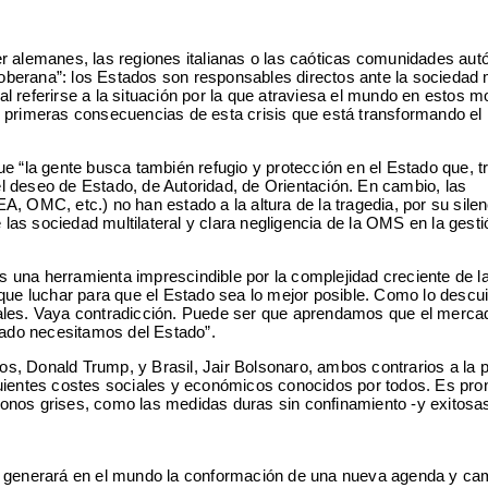
 alemanes, las regiones italianas o las caóticas comunidades au
 soberana”: los Estados son responsables directos ante la sociedad
al referirse a la situación por la que atraviesa el mundo en estos 
las primeras consecuencias de esta crisis que está transformando e
 “la gente busca también refugio y protección en el Estado que, tr
l deseo de Estado, de Autoridad, de Orientación. En cambio, las
 OMC, etc.) no han estado a la altura de la tragedia, por su silen
las sociedad multilateral y clara negligencia de la OMS en la gesti
 una herramienta imprescindible por la complejidad creciente de l
ue luchar para que el Estado sea lo mejor posible. Como lo desc
ales. Vaya contradicción. Puede ser que aprendamos que el merca
cado necesitamos del Estado”.
os, Donald Trump, y Brasil, Jair Bolsonaro, ambos contrarios a la p
guientes costes sociales y económicos conocidos por todos. Es pro
 tonos grises, como las medidas duras sin confinamiento -y exitosa
ción generará en el mundo la conformación de una nueva agenda y ca