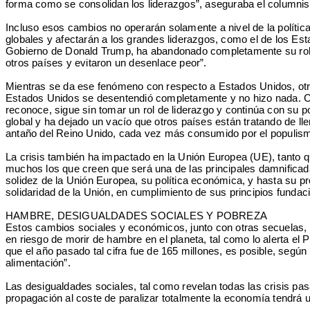
forma como se consolidan los liderazgos”, aseguraba el columnist
Incluso esos cambios no operarán solamente a nivel de la política
globales y afectarán a los grandes liderazgos, como el de los E
Gobierno de Donald Trump, ha abandonado completamente su rol de 
otros países y evitaron un desenlace peor”.
Mientras se da ese fenómeno con respecto a Estados Unidos, otr
Estados Unidos se desentendió completamente y no hizo nada. Cua
reconoce, sigue sin tomar un rol de liderazgo y continúa con su 
global y ha dejado un vacío que otros países están tratando de l
antaño del Reino Unido, cada vez más consumido por el populism
La crisis también ha impactado en la Unión Europea (UE), tanto 
muchos los que creen que será una de las principales damnificada
solidez de la Unión Europea, su política económica, y hasta su pr
solidaridad de la Unión, en cumplimiento de sus principios funda
HAMBRE, DESIGUALDADES SOCIALES Y POBREZA
Estos cambios sociales y económicos, junto con otras secuelas, 
en riesgo de morir de hambre en el planeta, tal como lo alerta e
que el año pasado tal cifra fue de 165 millones, es posible, segú
alimentación”.
Las desigualdades sociales, tal como revelan todas las crisis pas
propagación al coste de paralizar totalmente la economía tendrá