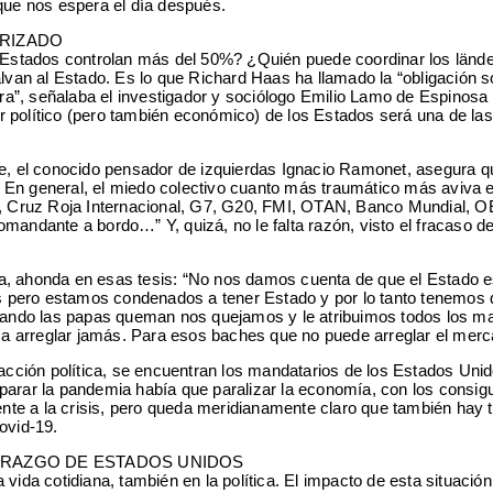
 que nos espera el día después.
ORIZADO
Estados controlan más del 50%? ¿Quién puede coordinar los länder
salvan al Estado. Es lo que Richard Haas ha llamado la “obligación
uera”, señalaba el investigador y sociólogo Emilio Lamo de Espinosa 
oder político (pero también económico) de los Estados será una de 
ue, el conocido pensador de izquierdas Ignacio Ramonet, asegura que
 En general, el miedo colectivo cuanto más traumático más aviva e
, Cruz Roja Internacional, G7, G20, FMI, OTAN, Banco Mundial, OEA,
mandante a bordo…” Y, quizá, no le falta razón, visto el fracaso de 
a, ahonda en esas tesis: “No nos damos cuenta de que el Estado es
 pero estamos condenados a tener Estado y por lo tanto tenemos q
ando las papas queman nos quejamos y le atribuimos todos los m
a arreglar jamás. Para esos baches que no puede arreglar el mer
 acción política, se encuentran los mandatarios de los Estados Unid
 parar la pandemia había que paralizar la economía, con los consi
rente a la crisis, pero queda meridianamente claro que también hay
ovid-19.
DERAZGO DE ESTADOS UNIDOS
a vida cotidiana, también en la política. El impacto de esta situa