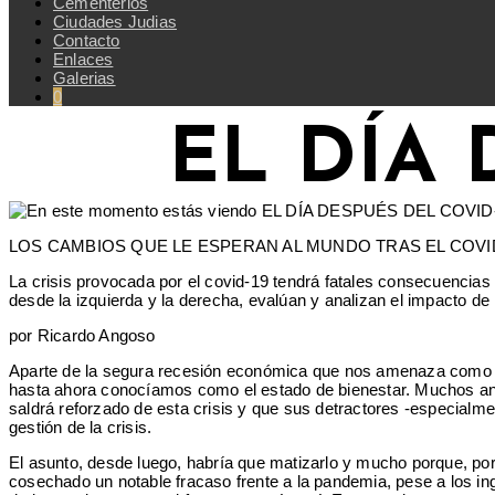
Cementerios
Ciudades Judias
Contacto
Enlaces
Galerias
0
EL DÍA 
LOS CAMBIOS QUE LE ESPERAN AL MUNDO TRAS EL COVI
La crisis provocada por el covid-19 tendrá fatales consecuencias
desde la izquierda y la derecha, evalúan y analizan el impacto d
por Ricardo Angoso
Aparte de la segura recesión económica que nos amenaza como un
hasta ahora conocíamos como el estado de bienestar. Muchos anal
saldrá reforzado de esta crisis y que sus detractores -especialm
gestión de la crisis.
El asunto, desde luego, habría que matizarlo y mucho porque, por 
cosechado un notable fracaso frente a la pandemia, pese a los ing