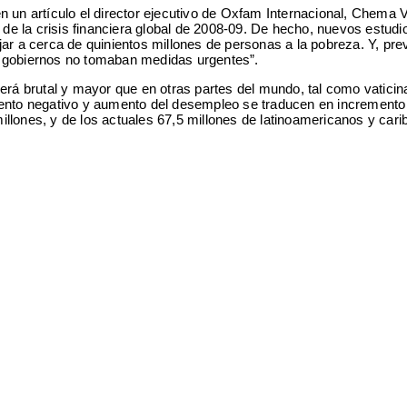
 en un artículo el director ejecutivo de Oxfam Internacional, Chema 
 la crisis financiera global de 2008-09. De hecho, nuevos estudio
ar a cerca de quinientos millones de personas a la pobreza. Y, pre
s gobiernos no tomaban medidas urgentes”.
erá brutal y mayor que en otras partes del mundo, tal como vaticinab
iento negativo y aumento del desempleo se traducen en incremento
llones, y de los actuales 67,5 millones de latinoamericanos y car