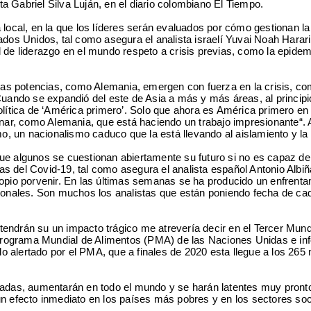
a Gabriel Silva Luján, en el diario colombiano El Tiempo.
 local, en la que los líderes serán evaluados por cómo gestionan l
stados Unidos, tal como asegura el analista israelí Yuvai Noah Ha
liderazgo en el mundo respeto a crisis previas, como la epidemia d
as potencias, como Alemania, emergen con fuerza en la crisis, co
ndo se expandió del este de Asia a más y más áreas, al principio
política de ‘América primero’. Solo que ahora es América primero 
lenar, como Alemania, que está haciendo un trabajo impresionante“.
o, un nacionalismo caduco que la está llevando al aislamiento y l
que algunos se cuestionan abiertamente su futuro si no es capaz d
s del Covid-19, tal como asegura el analista español Antonio Albiñ
opio porvenir. En las últimas semanas se ha producido un enfrentami
cionales. Son muchos los analistas que están poniendo fecha de ca
tendrán su un impacto trágico me atrevería decir en el Tercer Mu
l Programa Mundial de Alimentos (PMA) de las Naciones Unidas e info
n lo alertado por el PMA, que a finales de 2020 esta llegue a los 26
adas, aumentarán en todo el mundo y se harán latentes muy pronto, y
 un efecto inmediato en los países más pobres y en los sectores s