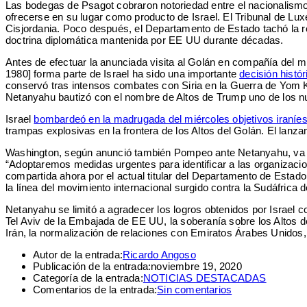
Las bodegas de Psagot cobraron notoriedad entre el nacionalismo ju
ofrecerse en su lugar como producto de Israel. El Tribunal de Luxe
Cisjordania. Poco después, el Departamento de Estado tachó la re
doctrina diplomática mantenida por EE UU durante décadas.
Antes de efectuar la anunciada visita al Golán en compañía del m
1980] forma parte de Israel ha sido una importante
decisión histó
conservó tras intensos combates con Siria en la Guerra de Yom Kip
Netanyahu bautizó con el nombre de Altos de Trump uno de los nue
Israel
bombardeó en la madrugada del miércoles objetivos iraníes 
trampas explosivas en la frontera de los Altos del Golán. El lanz
Washington, según anunció también Pompeo ante Netanyahu, va a
“Adoptaremos medidas urgentes para identificar a las organizacione
compartida ahora por el actual titular del Departamento de Estado,
la línea del movimiento internacional surgido contra la Sudáfrica 
Netanyahu se limitó a agradecer los logros obtenidos por Israel co
Tel Aviv de la Embajada de EE UU, la soberanía sobre los Altos d
Irán, la normalización de relaciones con Emiratos Árabes Unid
Autor de la entrada:
Ricardo Angoso
Publicación de la entrada:
noviembre 19, 2020
Categoría de la entrada:
NOTICIAS DESTACADAS
Comentarios de la entrada:
Sin comentarios