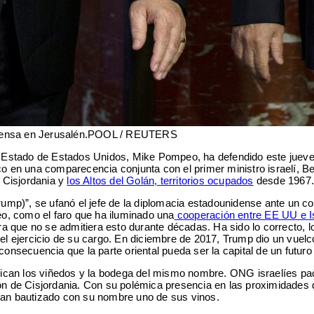
ensa en Jerusalén.
POOL / REUTERS
de Estado de Estados Unidos, Mike Pompeo, ha defendido este jueve
co en una comparecencia conjunta con el primer ministro israelí, B
 Cisjordania y
los Altos del Golán, territorios ocupados
desde 1967
p)”, se ufanó el jefe de la diplomacia estadounidense ante un com
o, como el faro que ha iluminado una
cooperación entre EE UU e I
cura que no se admitiera esto durante décadas. Ha sido lo correcto, 
 el ejercicio de su cargo. En diciembre de 2017, Trump dio un vuel
consecuencia que la parte oriental pueda ser la capital de un futuro
can los viñedos y la bodega del mismo nombre. ONG israelíes paci
ión de Cisjordania. Con su polémica presencia en las proximidades 
ayan bautizado con su nombre uno de sus vinos.