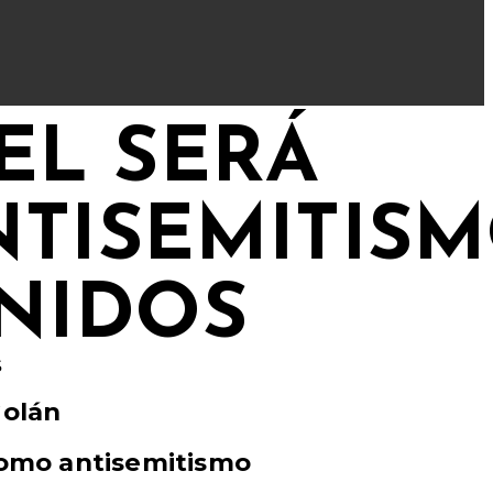
EL SERÁ
TISEMITIS
NIDOS
Golán
 como antisemitismo