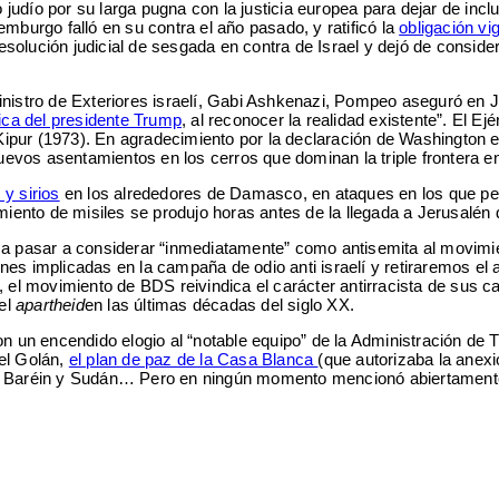
dío por su larga pugna con la justicia europea para dejar de inclui
mburgo falló en su contra el año pasado, y ratificó la
obligación vi
solución judicial de sesgada en contra de Israel y dejó de conside
inistro de Exteriores israelí, Gabi Ashkenazi, Pompeo aseguró en 
rica del presidente Trump
, al reconocer la realidad existente”. El Ej
ur (1973). En agradecimiento por la declaración de Washington en f
vos asentamientos en los cerros que dominan la triple frontera ent
y sirios
en los alrededores de Damasco, en ataques en los que per
amiento de misiles se produjo horas antes de la llegada a Jerusalén
 pasar a considerar “inmediatamente” como antisemita al movimie
s implicadas en la campaña de odio anti israelí y retiraremos el ap
 el movimiento de BDS reivindica el carácter antirracista de sus ca
del
apartheid
en las últimas décadas del siglo XX.
n un encendido elogio al “notable equipo” de la Administración de T
el Golán,
el plan de paz de la Casa Blanca
(que autorizaba la anexi
os, Baréin y Sudán… Pero en ningún momento mencionó abiertament