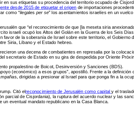
r en sus etiquetas su procedencia del territorio ocupado de Cisjord
gente desde 2015 de etiquetar el origen
de importaciones procedent
rar como “ilegales
per se
” los asentamientos israelíes en un vuelco 
Jerusalén que “el reconocimiento de que [la meseta siria anexionad
ército israelí ocupó los Altos del Golán en la Guerra de los Seis Días
avor de la soberanía de Israel sobre este territorio, el Gobierno 
re Siria, Líbano y el Estado hebreo.
ecieron una decena de combatientes en represalia por la colocaci
 del secretario de Estado en su gira de despedida por Oriente Próxi
nto propalestino de Boicot, Desinversión y Sanciones (BDS).
oyo (económico) a esos grupos”, apostilló. Frente a la definición d
mpañas, dirigidas a presionar al Israel para que ponga fin a la ocu
rump. Citó el
reconocimiento de Jerusalén como capital
y el trasla
ón parcial de Cisjordania), la ruptura del acuerdo nuclear y las san
e un eventual mandato republicano en la Casa Blanca.