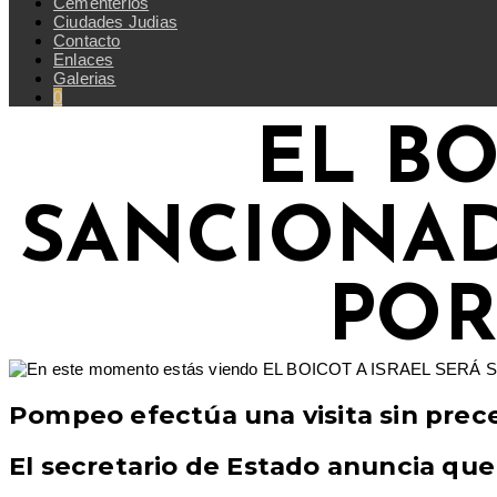
Cementerios
Ciudades Judias
Contacto
Enlaces
Galerias
0
EL BO
SANCIONAD
POR
Pompeo efectúa una visita sin prece
El secretario de Estado anuncia que