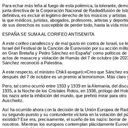
Para echar más leña al fuego de esta polémica, la tolerante, democr
junta directiva de la Corporación Nacional de Radiodifusión de Is
definitiva, es excluir el legitimo derecho de los músicos y artist
la que médicos, juristas, abogados, profesores, artistas y deporti
de sus derechos es susceptible de perder todo, hasta la vida mi
ESPAÑA SE SUMA AL CORIFEO ANTISEMITA
A este corifeo canallesco y de mal gusto en contra de Israel, se
Israel del Festival de la Canción de Eurovisión por su acción mil
en Gran Bretaña y Pedro Sánchez en España” como políticos de la 
actos de masacre y violación de Hamás del 7 de octubre (de 2023)
Sánchez reconoció a Palestina.
A este respecto, el ministro Chikli aseguró:«Creo que Sánchez e
después del 7 de octubre es un premio al terrorismo». Más claro
Pero, tal como ocurrió entre 1933 y 1939 en la Alemania, del disc
1935, a la Noche de los Cristales Rotos, en 1938, prólogo del Hol
los nazis ante la inhibición del mundo, que prefirió mirar para o
Auschwitz.
Así ha ocurrido ahora con la decisión de la Unión Europea de Radi
su segundo puesto y su contundente victoria en la votación del pú
existido? Ese era, precisamente, el sueño de los nazis: borrar de 
nosotros. Mientras los europeos contemplan plácidamente Eurovis