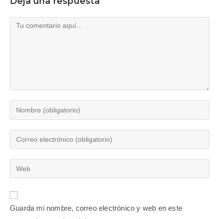
Deja una respuesta
Comentario
Introduce
tu
nombre
Introduce
o
tu
nombre
dirección
Introduce
de
de
la
usuario
correo
URL
para
electrónico
de
comentar
Guarda mi nombre, correo electrónico y web en este
para
tu