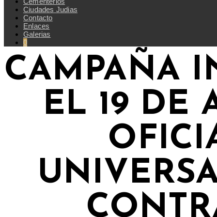
Cementerios
Ciudades Judias
Contacto
Enlaces
Galerias
0
CAMPAÑA I
EL 19 DE
OFIC
UNIVERSA
CONTRA