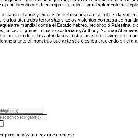
l viejo antisemitismo de siempre; su odio a Israel solamente se exp
nunciando el auge y expansión del discurso antisemita en la socie
ir, a los atentados terroristas y actos violentos contra su comunid
 aquelarre mundial contra el Estado hebreo, reconoció Palestina, dio
s judíos. El primer ministro australiano, Anthony Norman Albanese,
mas de cocodrilo, las autoridades australianas no convencen a nad
tolerancia ante el monstruo que ante sus ojos iba creciendo en el dí
or para la próxima vez que comente.