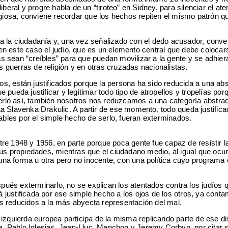
eral y progre habla de un “tiroteo” en Sidney, para silenciar el ate
igiosa, conviene recordar que los hechos repiten el mismo patrón q
la ciudadanía y, una vez señalizado con el dedo acusador, convert
 en este caso el judío, que es un elemento central que debe colocar
s sean “creíbles” para que puedan movilizar a la gente y se adhiera
guerras de religión y en otras cruzadas nacionalistas.
ivos, están justificados porque la persona ha sido reducida a una ab
 pueda justificar y legitimar todo tipo de atropellos y tropelías po
rlo así, también nosotros nos reduzcamos a una categoría abstrac
 Slavenka Drakulic. A partir de ese momento, todo queda justifica
ables por el simple hecho de serlo, fueran exterminados.
re 1948 y 1956, en parte porque poca gente fue capaz de resistir l
us propiedades, mientras que el ciudadano medio, al igual que ocur
e una forma u otra pero no inocente, con una política cuyo programa 
spués exterminarlo, no se explican los atentados contra los judíos 
á justificada por ese simple hecho a los ojos de los otros, ya cont
s reducidos a la más abyecta representación del mal.
izquierda europea participa de la misma replicando parte de ese di
ra, Pablo Iglesias, Jean-Lluc. Menchon y Jeremy Corbyn, por citar