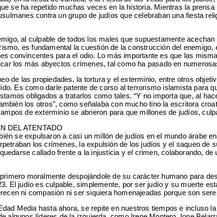
 se ha repetido muchas veces en la historia. Mientras la prensa lib
musulmanes contra un grupo de judíos que celebraban una fiesta rel
emigo, al culpable de todos los males que supuestamente acechan a 
nazismo, es fundamental la cuestión de la construcción del enemigo,
azones convincentes para el odio. Lo más importante es que las misma
ficar los más abyectos crímenes, tal como ha pasado en numerosas 
eo de las propiedades, la tortura y el exterminio, entre otros objet
ido. Es como darle patente de corso al terrorismo islamista para que
amos obligados a tratarlos como tales. “Y no importa que, al hace
mbién los otros”, como señalaba con mucho tino la escritora croata
campos de exterminio se abrieron para que millones de judíos, culp
ÓN DEL ATENTADO
én se expulsaron a casi un millón de judíos en el mundo árabe ent
petraban los crímenes, la expulsión de los judíos y el saqueo de s
 quedarse callado frente a la injusticia y el crimen, colaborando, d
arlo primero moralmente despojándole de su carácter humano para de
3. El judío es culpable, simplemente, por ser judío y su muerte est
merecen ni compasión ni ser siquiera homenajeadas porque son sere
dad Media hasta ahora, se repite en nuestros tiempos e incluso la 
de algunos líderes de la izquierda, como Irene Montero, Ione Belar