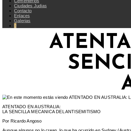
Cementerios
Ciudades Judias
Contacto
Enlaces
Galerias
0
ATENTA
SENC
ATENTADO EN AUSTRALIA:
LA SENCILLA MECANICA DEL ANTISEMITISMO
Por Ricardo Angoso
Aunque algunos no lo crean, lo que ha ocurrido en Sydney (Austral