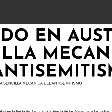
DO EN AUST
ILLA MECAN
ANTISEMITI
ia) en la fiesta de Janucá, o la Fiesta de las Velas para los judí