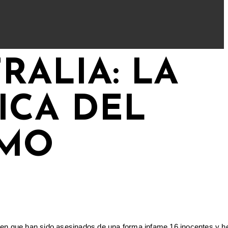
RALIA: LA
ICA DEL
SMO
os, en que han sido asesinados de una forma infame 16 inocentes y h