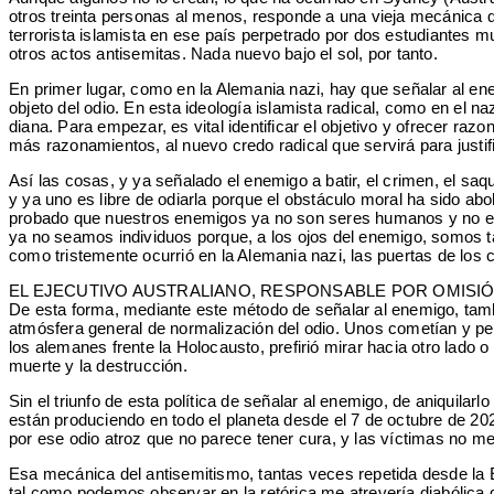
otros treinta personas al menos, responde a una vieja mecánica que
terrorista islamista en ese país perpetrado por dos estudiantes 
otros actos antisemitas. Nada nuevo bajo el sol, por tanto.
En primer lugar, como en la Alemania nazi, hay que señalar al en
objeto del odio. En esta ideología islamista radical, como en el 
diana. Para empezar, es vital identificar el objetivo y ofrecer r
más razonamientos, al nuevo credo radical que servirá para justi
Así las cosas, y ya señalado el enemigo a batir, el crimen, el saqu
y ya uno es libre de odiarla porque el obstáculo moral ha sido abol
probado que nuestros enemigos ya no son seres humanos y no est
ya no seamos individuos porque, a los ojos del enemigo, somos ta
como tristemente ocurrió en la Alemania nazi, las puertas de los 
EL EJECUTIVO AUSTRALIANO, RESPONSABLE POR OMISI
De esta forma, mediante este método de señalar al enemigo, tambi
atmósfera general de normalización del odio. Unos cometían y per
los alemanes frente la Holocausto, prefirió mirar hacia otro lado o
muerte y la destrucción.
Sin el triunfo de esta política de señalar al enemigo, de aniquil
están produciendo en todo el planeta desde el 7 de octubre de 202
por ese odio atroz que no parece tener cura, y las víctimas no 
Esa mecánica del antisemitismo, tantas veces repetida desde la E
tal como podemos observar en la retórica me atrevería diabólica 