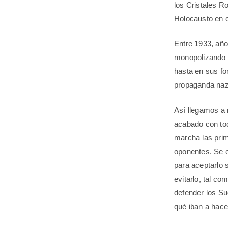
los Cristales Ro
Holocausto en c
Entre 1933, año
monopolizando t
hasta en sus fo
propaganda nazi 
Así llegamos a 
acabado con tod
marcha las pri
oponentes. Se e
para aceptarlo 
evitarlo, tal c
defender los Su
qué iban a hac