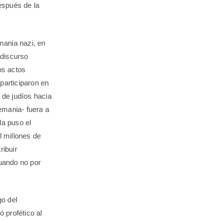
espués de la
emania nazi, en
 discurso
os actos
participaron en
de judíos hacia
emania- fuera a
la puso el
 millones de
ribuir
cuando no por
go del
 profético al