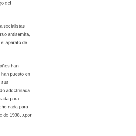
go del
alsocialistas
rso antisemita,
el aparato de
 años han
, han puesto en
 sus
ido adoctrinada
 nada para
echo nada para
e de 1938, ¿por