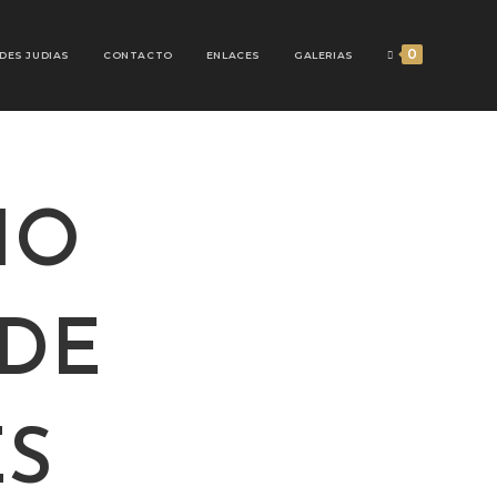
0
DES JUDIAS
CONTACTO
ENLACES
GALERIAS
IO
 DE
ES