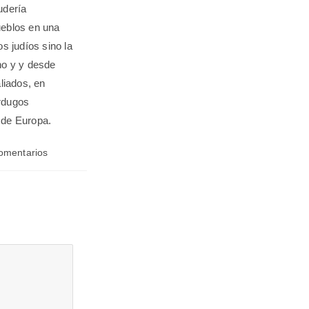
udería
ueblos en una
os judíos sino la
no y y desde
liados, en
erdugos
 de Europa.
omentarios