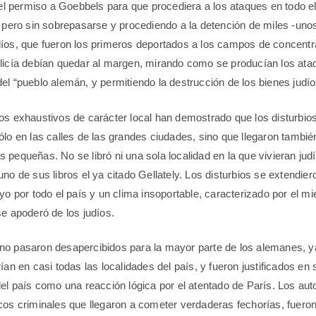
, el permiso a Goebbels para que procediera a los ataques en todo el
, pero sin sobrepasarse y procediendo a la detención de miles -uno
íos, que fueron los primeros deportados a los campos de concentr
licía debían quedar al margen, mirando como se producían los ata
el “pueblo alemán, y permitiendo la destrucción de los bienes judío
os exhaustivos de carácter local han demostrado que los disturbios
ólo en las calles de las grandes ciudades, sino que llegaron tambié
pequeñas. No se libró ni una sola localidad en la que vivieran judí
no de sus libros el ya citado Gellately. Los disturbios se extendier
yo por todo el país y un clima insoportable, caracterizado por el mi
se apoderó de los judíos.
no pasaron desapercibidos para la mayor parte de los alemanes, y
rían en casi todas las localidades del país, y fueron justificados e
del país como una reacción lógica por el atentado de París. Los aut
cos criminales que llegaron a cometer verdaderas fechorías, fuero