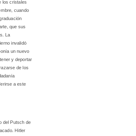
 los cristales
iembre, cuando
 graduación
arte, que sus
s. La
erno invalidó
 ponía un nuevo
tener y deportar
razarse de los
udadanía
erirse a este
o del Putsch de
acado. Hitler