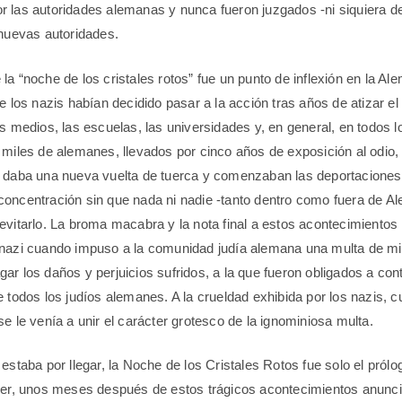
 las autoridades alemanas y nunca fueron juzgados -ni siquiera d
 nuevas autoridades.
a “noche de los cristales rotos” fue un punto de inflexión en la Al
e los nazis habían decidido pasar a la acción tras años de atizar el
os medios, las escuelas, las universidades y, en general, en todos l
 miles de alemanes, llevados por cinco años de exposición al odio, 
 daba una nueva vuelta de tuerca y comenzaban las deportaciones 
oncentración sin que nada ni nadie -tanto dentro como fuera de Al
evitarlo. La broma macabra y la nota final a estos acontecimientos 
nazi cuando impuso a la comunidad judía alemana una multa de mil
r los daños y perjuicios sufridos, a la que fueron obligados a cont
e todos los judíos alemanes. A la crueldad exhibida por los nazis, 
e le venía a unir el carácter grotesco de la ignominiosa multa.
estaba por llegar, la Noche de los Cristales Rotos fue solo el prólo
ler, unos meses después de estos trágicos acontecimientos anunció