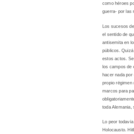
como héroes por
guerra- por las
Los sucesos de l
el sentido de qu
antisemita en l
públicos. Quizá
estos actos. Se
los campos de c
hacer nada por 
propio régimen 
marcos para paga
obligatoriament
toda Alemania, s
Lo peor todavía 
Holocausto. Hit