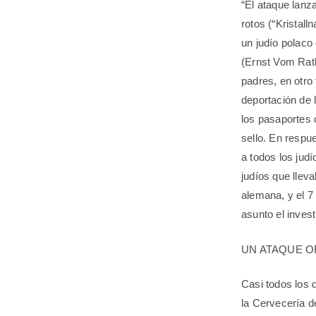
“El ataque lanz
rotos (“Kristal
un judío polaco
(Ernst Vom Rath
padres, en otro
deportación de 
los pasaportes 
sello. En respu
a todos los jud
judíos que llev
alemana, y el 7
asunto el invest
UN ATAQUE O
Casi todos los 
la Cervecería de