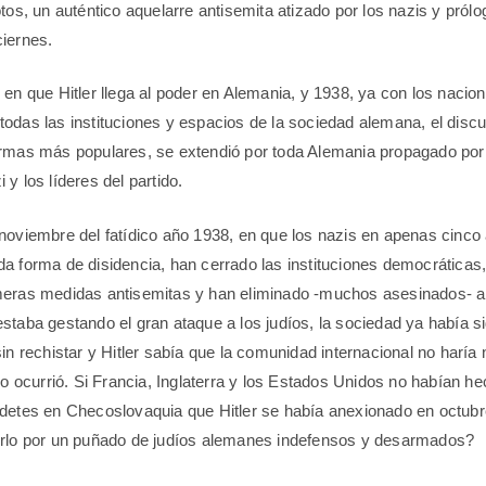
tos, un auténtico aquelarre antisemita atizado por los nazis y prólo
iernes.
 en que Hitler llega al poder en Alemania, y 1938, ya con los nacion
odas las instituciones y espacios de la sociedad alemana, el discu
rmas más populares, se extendió por toda Alemania propagado por 
y los líderes del partido.
noviembre del fatídico año 1938, en que los nazis en apenas cinco
a forma de disidencia, han cerrado las instituciones democráticas
meras medidas antisemitas y han eliminado -muchos asesinados- a
staba gestando el gran ataque a los judíos, la sociedad ya había s
sin rechistar y Hitler sabía que la comunidad internacional no haría
omo ocurrió. Si Francia, Inglaterra y los Estados Unidos no habían h
detes en Checoslovaquia que Hitler se había anexionado en octubr
erlo por un puñado de judíos alemanes indefensos y desarmados?