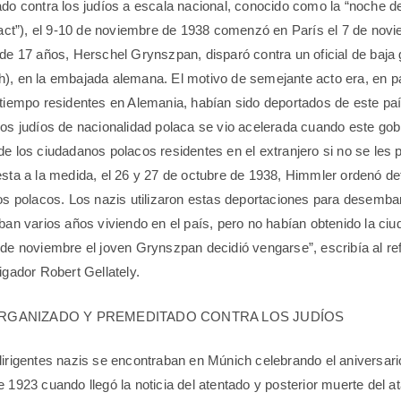
ado contra los judíos a escala nacional, conocido como la “noche de
lnact”), el 9-10 de noviembre de 1938 comenzó en París el 7 de nov
 de 17 años, Herschel Grynszpan, disparó contra un oficial de baja
), en la embajada alemana. El motivo de semejante acto era, en p
 tiempo residentes en Alemania, habían sido deportados de este paí
los judíos de nacionalidad polaca se vio acelerada cuando este gobi
de los ciudadanos polacos residentes en el extranjero si no se les
esta a la medida, el 26 y 27 de octubre de 1938, Himmler ordenó de
íos polacos. Los nazis utilizaron estas deportaciones para desemba
aban varios años viviendo en el país, pero no habían obtenido la ci
 de noviembre el joven Grynszpan decidió vengarse”, escribía al ref
igador Robert Gellately.
RGANIZADO Y PREMEDITADO CONTRA LOS JUDÍOS
dirigentes nazis se encontraban en Múnich celebrando el aniversari
 1923 cuando llegó la noticia del atentado y posterior muerte del at