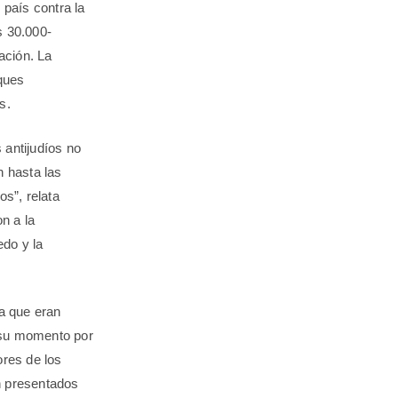
 país contra la
s 30.000-
ación. La
ques
s.
 antijudíos no
n hasta las
os”, relata
on a la
edo y la
a que eran
n su momento por
ores de los
n presentados