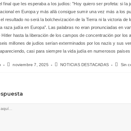
 final que les esperaba a los judíos: ”Hoy quiero ser profeta: si la j
rnacional en Europa y más allá consigue sumir una vez más a los p
el resultado no será la bolchevización de la Tierra ni la victoria de l
 la raza judía en Europa”. Las palabras no eran pronunciadas en va
 Hitler hasta la liberación de los campos de concentración por los a
eis millones de judíos serían exterminados por los nazis y sus v
sapareciendo, casi para siempre la vida judía en numerosos países
o
noviembre 7, 2025
NOTICIAS DESTACADAS
Sin c
espuesta