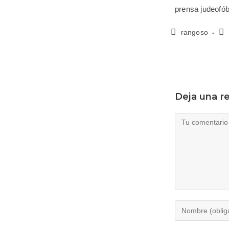
prensa judeofób
rangoso
Deja una r