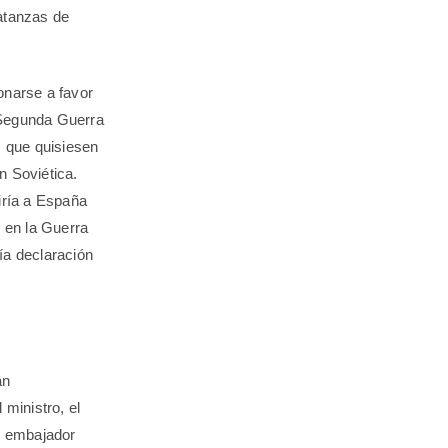
matanzas de
onarse a favor
 Segunda Guerra
s que quisiesen
n Soviética.
iría a España
o en la Guerra
ía declaración
an
 ministro, el
al embajador