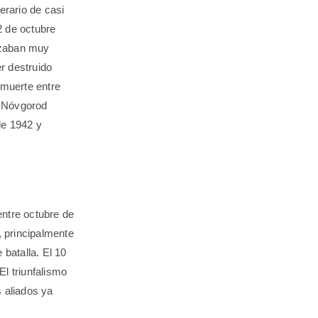
erario de casi
2 de octubre
nzaban muy
r destruido
 muerte entre
e Nóvgorod
de 1942 y
entre octubre de
, principalmente
 batalla. El 10
l triunfalismo
s aliados ya