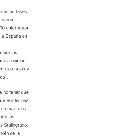
istintas fases
uedaron
800 enfermaron.
í a España en
s por los
ra la opinión
on los nazis y
ca”.
ra no tener que
 el líder nazi
, calmar a los
ntra los
s Stalingrado,
bién de la