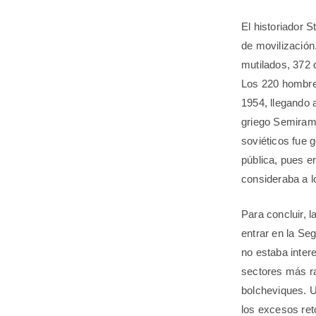
El historiador 
de movilización
mutilados, 372 
Los 220 hombres
1954, llegando 
griego Semiramis
soviéticos fue 
pública, pues e
consideraba a l
Para concluir, l
entrar en la Se
no estaba intere
sectores más ra
bolcheviques. U
los excesos ret