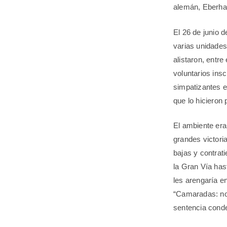
alemán, Eberha
El 26 de junio 
varias unidades
alistaron, entr
voluntarios insc
simpatizantes e
que lo hicieron 
El ambiente era
grandes victori
bajas y contrat
la Gran Vía hast
les arengaría e
“Camaradas: no 
sentencia conde