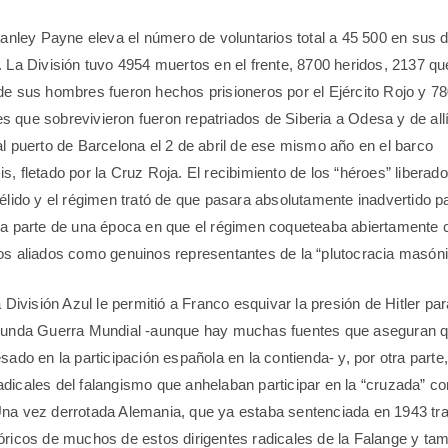
Stanley Payne eleva el número de voluntarios total a 45 500 en sus d
. La División tuvo 4954 muertos en el frente, 8700 heridos, 2137 q
de sus hombres fueron hechos prisioneros por el Ejército Rojo y 7
 que sobrevivieron fueron repatriados de Siberia a Odesa y de all
al puerto de Barcelona el 2 de abril de ese mismo año en el barco
, fletado por la Cruz Roja. El recibimiento de los “héroes” liberado
gélido y el régimen trató de que pasara absolutamente inadvertido pa
ra parte de una época en que el régimen coqueteaba abiertamente c
os aliados como genuinos representantes de la “plutocracia masóni
a División Azul le permitió a Franco esquivar la presión de Hitler pa
gunda Guerra Mundial -aunque hay muchas fuentes que aseguran que
sado en la participación española en la contienda- y, por otra parte
dicales del falangismo que anhelaban participar en la “cruzada” co
na vez derrotada Alemania, que ya estaba sentenciada en 1943 tra
óricos de muchos de estos dirigentes radicales de la Falange y tam