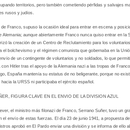
cupando territorios, pero también cometiendo pérfidas y salvajes 
es rusos y judíos.
 de Franco, supuso la ocasión ideal para entrar en escena y posici
te Alemania; aunque abiertamente Franco nunca quiso entrar en la
orizó la creación de un Centro de Reclutamiento para los voluntario
tra el bolchevismo y el régimen comunista que gobernaba en la Unió
envío de un contingente de voluntarios y no soldados, lo que permit
 con Hitler tras el apoyo de la Alemania nazi a las tropas de Franc
rgo, España mantenía su estatus de no beligerante, porque no exist
a hacia la URSS ni participaba el ejército español.
R, FIGURA CLAVE EN EL ENVIO DE LA DIVISION AZUL
ver, el ministro más filonazi de Franco, Serrano Suñer, tuvo un gr
el envío de estas fuerzas. El día 23 de junio 1941, a propuesta del
stros aprobó en El Pardo enviar una división y se informa de ello 