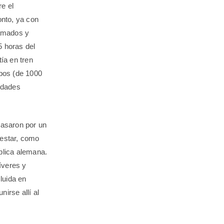
re el
nto, ya con
lamados y
5 horas del
ía en tren
upos (de 1000
udades
pasaron por un
restar, como
blica alemana.
íveres y
cluida en
irse allí al