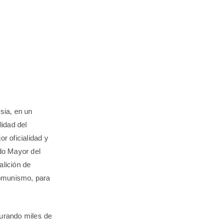
sia, en un
idad del
r oficialidad y
do Mayor del
alición de
comunismo, para
turando miles de