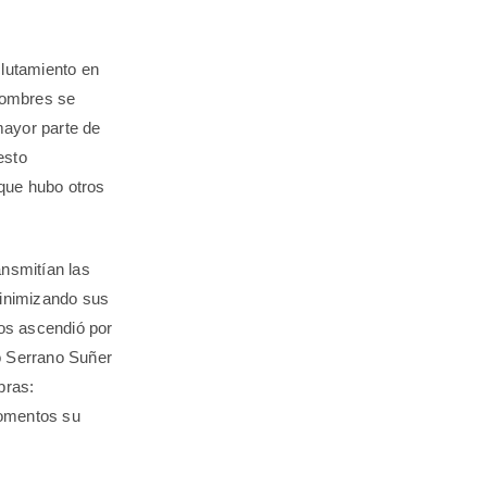
clutamiento en
 hombres se
mayor parte de
esto
que hubo otros
ansmitían las
minimizando sus
ios ascendió por
ro Serrano Suñer
bras:
momentos su