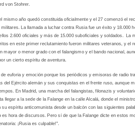
rd von Stohrer.
del mismo año quedó constituida oficialmente y el 27 comenzó el re
 militares. La llamada a luchar contra Rusia fue un éxito y 18.000
e ellos 2.600 oficiales y más de 15.000 suboficiales y soldados. La 
ritos en este primer reclutamiento fueron militares veteranos, y el r
n mayor o menor grado con el falangismo y el bando nacional, aun
por un cierto espíritu de aventura.
 de euforia y emoción porque los periódicos y emisoras de radio tr
as del Ejército alemán y sus conquistas en el frente ruso, aunque 
iempos. En Madrid, una marcha del falangistas, filonazis y voluntar
a llegar a la sede de la Falange en la calle Alcalá, donde el minist
n su espíritu anticomunista desde un balcón con las siguientes pala
es hora de discursos. Pero sí de que la Falange dicte en estos 
natoria: ¡Rusia es culpable!”.