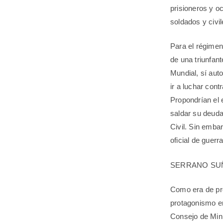
prisioneros y o
soldados y civil
Para el régimen
de una triunfan
Mundial, sí aut
ir a luchar con
Propondrían el 
saldar su deuda
Civil. Sin emba
oficial de guerr
SERRANO SUÑE
Como era de pre
protagonismo en 
Consejo de Mini