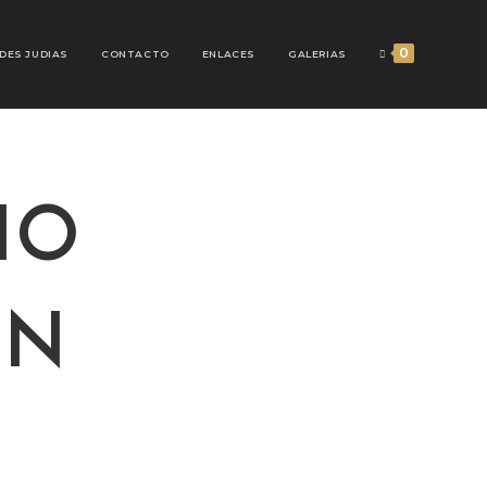
0
DES JUDIAS
CONTACTO
ENLACES
GALERIAS
IO
ON