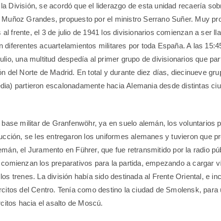
a División, se acordó que el liderazgo de esta unidad recaería sob
 Muñoz Grandes, propuesto por el ministro Serrano Suñer. Muy pro
l frente, el 3 de julio de 1941 los divisionarios comienzan a ser l
 diferentes acuartelamientos militares por toda España. A las 15:4
lio, una multitud despedía al primer grupo de divisionarios que part
ón del Norte de Madrid. En total y durante diez días, diecinueve gr
dia) partieron escalonadamente hacia Alemania desde distintas ci
a base militar de Granfenwöhr, ya en suelo alemán, los voluntarios 
rucción, se les entregaron los uniformes alemanes y tuvieron que p
emán, el Juramento en Führer, que fue retransmitido por la radio pú
 comienzan los preparativos para la partida, empezando a cargar v
os trenes. La división había sido destinada al Frente Oriental, e in
rcitos del Centro. Tenía como destino la ciudad de Smolensk, para un
rcitos hacia el asalto de Moscú.