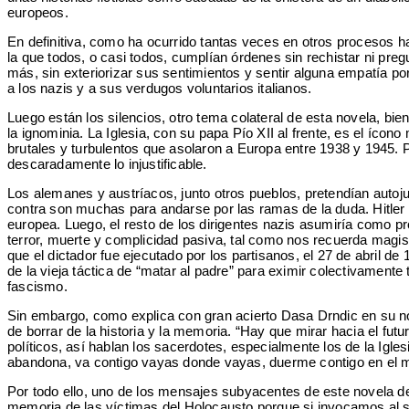
europeos.
En definitiva, como ha ocurrido tantas veces en otros procesos hab
la que todos, o casi todos, cumplían órdenes sin rechistar ni pre
más, sin exteriorizar sus sentimientos y sentir alguna empatía po
a los nazis y a sus verdugos voluntarios italianos.
Luego están los silencios, otro tema colateral de esta novela, b
la ignominia. La Iglesia, con su papa Pío XII al frente, es el íco
brutales y turbulentos que asolaron a Europa entre 1938 y 1945. Pe
descaradamente lo injustificable.
Los alemanes y austríacos, junto otros pueblos, pretendían autoj
contra son muchas para andarse por las ramas de la duda. Hitler 
europea. Luego, el resto de los dirigentes nazis asumiría como pro
terror, muerte y complicidad pasiva, tal como nos recuerda magistr
que el dictador fue ejecutado por los partisanos, el 27 de abril d
de la vieja táctica de “matar al padre” para eximir colectivament
fascismo.
Sin embargo, como explica con gran acierto Dasa Drndic en su nove
de borrar de la historia y la memoria. “Hay que mirar hacia el futu
políticos, así hablan los sacerdotes, especialmente los de la Igl
abandona, va contigo vayas donde vayas, duerme contigo en el mi
Por todo ello, uno de los mensajes subyacentes de este novela de 
memoria de las víctimas del Holocausto porque si invocamos al s