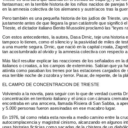
fantasmas; en la terrible historia de los niños nacidos de pareja
en la amnesia colectiva de los alemanes y austríacos tras la guer
Pero también es una pequeña historia de los judíos de Trieste, u
justamente antes de que llegara la gran catástrofe que significó el
Trieste, el dictador italiano Benito Mussolini proclamó las “leyes
Con estos antecedentes, la autora, Dasa Drnic, teje una historia
tampoco lo tienen, como el silencio y la pasividad de miles de te
a una muerte segura. Drnic, que nació en la capital croata, Zagre
tan acostumbrado al olvido y la amnesia colectiva con respecto a l
Más fácil resultar explicar las reacciones de los señalados en la 
italianos o croatas, a los campos de exterminio. Sabían que ya 
atónita como pasaban los trenes por las estaciones cargados d
esa terrible noche de zozobra y terror. Pasar, de repente, de la pl
EL CAMPO DE CONCENTRACION DE TRIESTE
Volviendo a la novela, para seguir con lo que de verdad cuenta D
concentración en territorio italiano y el único con cámara cremato
encontraba en una arrocera, llamada Risiera di San Sabba, a apena
y 5.000 personas fueron asesinadas en ese macabro lugar.
En 1976, tal como relata esta novela a medio camino entre la crud
autocomplacencia y magistral cinismo, alcanzando en algunos int
unas historias ficticias como sacadas de la chistera de un diabó