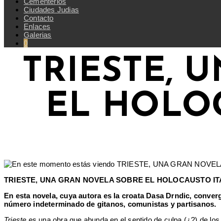
Cementerios
Ciudades Judias
Contacto
Enlaces
Galerias
0
TRIESTE, 
EL HOLOC
TRIESTE, UNA GRAN NOVELA SOBRE EL HOLOCAUSTO IT
En esta novela, cuya autora es la croata Dasa Drndic, conver
número indeterminado de gitanos, comunistas y partisanos.
Trieste
es una obra que abunda en el sentido de culpa (¿?) de los