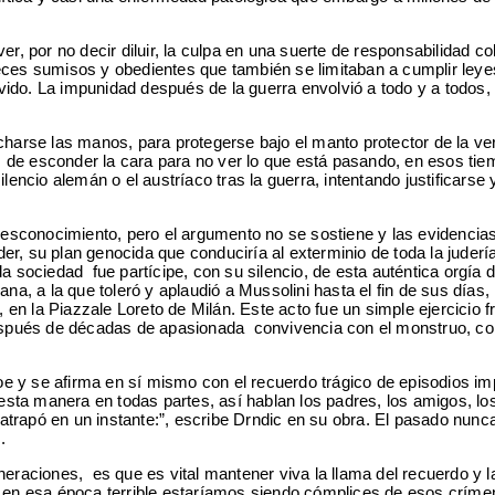
, por no decir diluir, la culpa en una suerte de responsabilidad co
jueces sumisos y obedientes que también se limitaban a cumplir leye
lvido. La impunidad después de la guerra envolvió a todo y a todos,
charse las manos, para protegerse bajo el manto protector de la v
cir, de esconder la cara para no ver lo que está pasando, en esos ti
cio alemán o el austríaco tras la guerra, intentando justificarse y 
 desconocimiento, pero el argumento no se sostiene y las evidencia
r, su plan genocida que conduciría al exterminio de toda la juderí
la sociedad fue partícipe, con su silencio, de esta auténtica orgía 
a, a la que toleró y aplaudió a Mussolini hasta el fin de sus días,
 en la Piazzale Loreto de Milán. Este acto fue un simple ejercicio f
a después de décadas de apasionada convivencia con el monstruo, co
roe y se afirma en sí mismo con el recuerdo trágico de episodios im
e esta manera en todas partes, así hablan los padres, los amigos, lo
 atrapó en un instante:”, escribe Drndic en su obra. El pasado nunca
s.
eraciones, es que es vital mantener viva la llama del recuerdo y l
ió en esa época terrible estaríamos siendo cómplices de esos crím