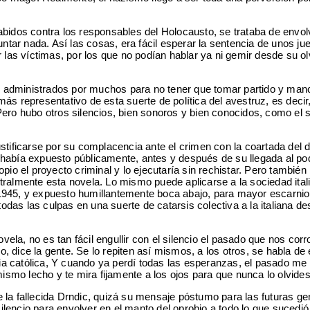
idos contra los responsables del Holocausto, se trataba de envolver
guntar nada. Así las cosas, era fácil esperar la sentencia de unos 
r las víctimas, por los que no podían hablar ya ni gemir desde su o
ien administrados por muchos para no tener que tomar partido y man
no más representativo de esta suerte de política del avestruz, es de
ro hubo otros silencios, bien sonoros y bien conocidos, como el silen
ustificarse por su complacencia ante el crimen con la coartada del
había expuesto públicamente, antes y después de su llegada al pode
pio el proyecto criminal y lo ejecutaría sin rechistar. Pero también 
almente esta novela. Lo mismo puede aplicarse a la sociedad italian
e 1945, y expuesto humillantemente boca abajo, para mayor escarnio,
e todas las culpas en una suerte de catarsis colectiva a la italian
la, no es tan fácil engullir con el silencio el pasado que nos cor
ro, dice la gente. Se lo repiten así mismos, a los otros, se habla d
esia católica, Y cuando ya perdí todas las esperanzas, el pasado me
smo lecho y te mira fijamente a los ojos para que nunca lo olvide
la fallecida Drndic, quizá su mensaje póstumo para las futuras gen
ilencio para envolver en el manto del oprobio a todo lo que suced