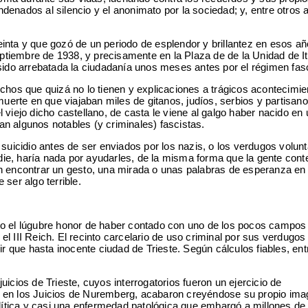
denados al silencio y el anonimato por la sociedad; y, entre otros 
inta y que gozó de un periodo de esplendor y brillantez en esos añ
septiembre de 1938, y precisamente en la Plaza de de la Unidad de It
s sido arrebatada la ciudadanía unos meses antes por el régimen fasc
chos que quizá no lo tienen y explicaciones a trágicos acontecimi
muerte en que viajaban miles de gitanos, judíos, serbios y partisa
viejo dicho castellano, de casta le viene al galgo haber nacido en 
an algunos notables (y criminales) fascistas.
 suicidio antes de ser enviados por los nazis, o los verdugos volunt
die, haría nada por ayudarles, de la misma forma que la gente con
 encontrar un gesto, una mirada o unas palabras de esperanza en
 ser algo terrible.
tuvo el lúgubre honor de haber contado con uno de los pocos campos
el III Reich. El recinto carcelario de uso criminal por sus verdugos
r que hasta inocente ciudad de Trieste. Según cálculos fiables, ent
cios de Trieste, cuyos interrogatorios fueron un ejercicio de
ó en los Juicios de Nuremberg, acabaron creyéndose su propio imag
olítica y casi una enfermedad patológica que embargó a millones de