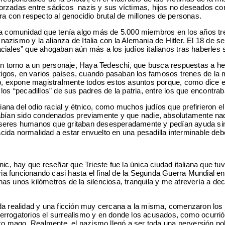
s forzadas entre sádicos nazis y sus víctimas, hijos no deseados con
ra con respecto al genocidio brutal de millones de personas.
na comunidad que tenía algo más de 5.000 miembros en los años tre
 nazismo y la alianza de Italia con la Alemania de Hitler. El 18 de 
 raciales” que ahogaban aún más a los judíos italianos tras haberle
 en torno a un personaje, Haya Tedeschi, que busca respuestas a he
stigos, en varios países, cuando pasaban los famosos trenes de la 
b, expone magistralmente todos estos asuntos porque, como dice el 
os “pecadillos” de sus padres de la patria, entre los que encontrab
diana del odio racial y étnico, como muchos judíos que prefirieron el
habían sido condenados previamente y que nadie, absolutamente na
e seres humanos que gritaban desesperadamente y pedían ayuda sin
ácida normalidad a estar envuelto en una pesadilla interminable debe
rnic, hay que reseñar que Trieste fue la única ciudad italiana que 
ria funcionando casi hasta el final de la Segunda Guerra Mundial en 
s unos kilómetros de la silenciosa, tranquila y me atrevería a deci
a realidad y una ficción muy cercana a la misma, comenzaron los jui
errogatorios el surrealismo y en donde los acusados, como ocurri
lico mago. Realmente, el nazismo llegó a ser toda una perversión p