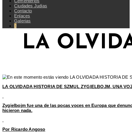
Cementerios
Ciudades Judias
Contacto
Enlaces
Galerias
0
LA OLVID
LA OLVIDADA HISTORIA DE SZMUL ZYGIELBOJM, UNA VO
Zygielbojm fue una de las pocas voces en Europa que denunció
hicieron nada.
Por Ricardo Angoso