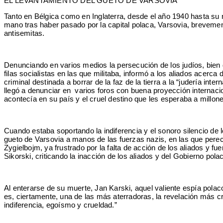
EL LEVANTAMIENTO DEL GUETO DE VARSOVIA
Tanto en Bélgica como en Inglaterra, desde el año 1940 hasta su m
mano tras haber pasado por la capital polaca, Varsovia, brevement
antisemitas.
Denunciando en varios medios la persecución de los judíos, bie
filas socialistas en las que militaba, informó a los aliados acer
criminal destinada a borrar de la faz de la tierra a la “judería int
llegó a denunciar en varios foros con buena proyección internacio
acontecía en su país y el cruel destino que les esperaba a millone
Cuando estaba soportando la indiferencia y el sonoro silencio de 
gueto de Varsovia a manos de las fuerzas nazis, en las que perec
Zygielbojm, ya frustrado por la falta de acción de los aliados y 
Sikorski, criticando la inacción de los aliados y del Gobierno pol
Al enterarse de su muerte, Jan Karski, aquel valiente espía polac
es, ciertamente, una de las más aterradoras, la revelación más c
indiferencia, egoísmo y crueldad.”