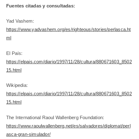
Fuentes citadas y consultadas:
Yad Vashem:
https://www.yadvashem.org/es/righteous/stories/perlasca.ht
ml
El País:
https://elpais.com/diario/1997/11/28/cultura/880671603_8502
15.html
Wikipedia:
https://elpais.com/diario/1997/11/28/cultura/880671603_8502
15.html
The International Raoul Wallenberg Foundation:
https://www.raoulwallenberg.net/es/salvadores/diplomat/perl
asca-gran-simulador/